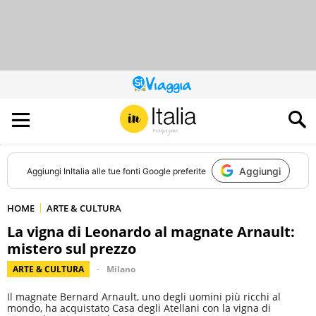
QUESTO
SITO
CONTRIBUISCE
ALL’AUDIENCE
DI
Aggiungi
Aggiungi
InItalia
alle tue fonti Google preferite
HOME
ARTE & CULTURA
La vigna di Leonardo al magnate Arnault:
mistero sul prezzo
ARTE & CULTURA
Milano
Il magnate Bernard Arnault, uno degli uomini più ricchi al
mondo, ha acquistato Casa degli Atellani con la vigna di