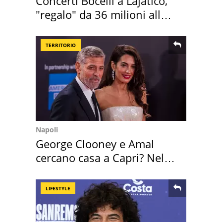
Concerti Bocelli a Lajatico,
"regalo" da 36 milioni alla
Toscana
TERRITORIO
Napoli
George Clooney e Amal
cercano casa a Capri? Nel
mirino una villa
LIFESTYLE