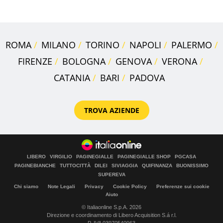
ROMA
MILANO
TORINO
NAPOLI
PALERMO
FIRENZE
BOLOGNA
GENOVA
VERONA
CATANIA
BARI
PADOVA
TROVA AZIENDE
LIBERO
VIRGILIO
PAGINEGIALLE
PAGINEGIALLE SHOP
PGCASA
PAGINEBIANCHE
TUTTOCITTÀ
DILEI
SIVIAGGIA
QUIFINANZA
BUONISSIMO
SUPEREVA
Chi siamo
Note Legali
Privacy
Cookie Policy
Preferenze sui cookie
Aiuto
© Italiaonline S.p.A. 2026
Direzione e coordinamento di Libero Acquisition S.á r.l.