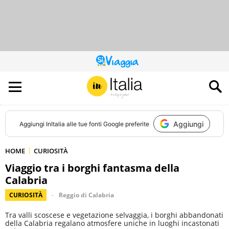
QUESTO
SITO
CONTRIBUISCE
ALL’AUDIENCE
DI
Aggiungi
Aggiungi
InItalia
alle tue fonti Google preferite
HOME
CURIOSITÀ
Viaggio tra i borghi fantasma della
Calabria
CURIOSITÀ
Reggio di Calabria
Tra valli scoscese e vegetazione selvaggia, i borghi abbandonati
della Calabria regalano atmosfere uniche in luoghi incastonati