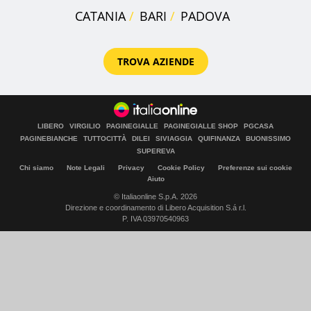
CATANIA
BARI
PADOVA
TROVA AZIENDE
LIBERO
VIRGILIO
PAGINEGIALLE
PAGINEGIALLE SHOP
PGCASA
PAGINEBIANCHE
TUTTOCITTÀ
DILEI
SIVIAGGIA
QUIFINANZA
BUONISSIMO
SUPEREVA
Chi siamo
Note Legali
Privacy
Cookie Policy
Preferenze sui cookie
Aiuto
© Italiaonline S.p.A. 2026
Direzione e coordinamento di Libero Acquisition S.á r.l.
P. IVA 03970540963