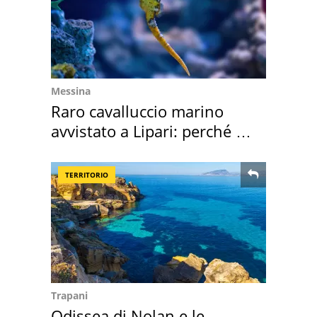
Messina
Raro cavalluccio marino
avvistato a Lipari: perché è
speciale
TERRITORIO
Trapani
Odissea di Nolan e le