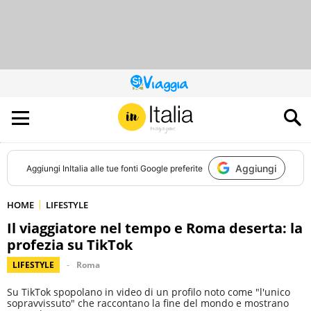
QUESTO
SITO
CONTRIBUISCE
ALL’AUDIENCE
DI
Aggiungi
Aggiungi
InItalia
alle tue fonti Google preferite
HOME
LIFESTYLE
Il viaggiatore nel tempo e Roma deserta: la
profezia su TikTok
LIFESTYLE
Roma
Su TikTok spopolano in video di un profilo noto come "l'unico
sopravvissuto" che raccontano la fine del mondo e mostrano