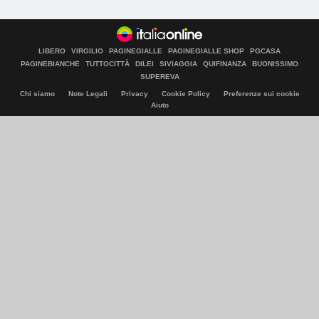
LIBERO
VIRGILIO
PAGINEGIALLE
PAGINEGIALLE SHOP
PGCASA
PAGINEBIANCHE
TUTTOCITTÀ
DILEI
SIVIAGGIA
QUIFINANZA
BUONISSIMO
SUPEREVA
Chi siamo
Note Legali
Privacy
Cookie Policy
Preferenze sui cookie
Aiuto
© Italiaonline S.p.A. 2026
Direzione e coordinamento di Libero Acquisition S.á r.l.
P. IVA 03970540963