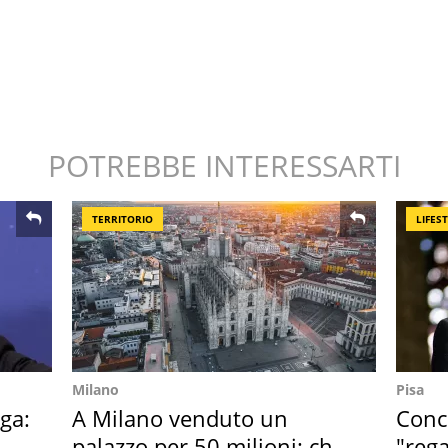
POTREBBE INTERESSARTI
TERRITORIO
LIFES
Milano
Pisa
ga:
A Milano venduto un
Conce
palazzo per 50 milioni: chi
"rega