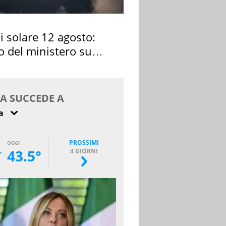
si solare 12 agosto:
o del ministero su
 osservarla