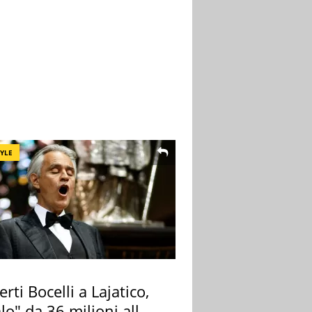
TYLE
rti Bocelli a Lajatico,
lo" da 36 milioni alla