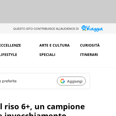
QUESTO SITO CONTRIBUISCE ALL’AUDIENCE DI
ECCELLENZE
ARTE E CULTURA
CURIOSITÀ
LIFESTYLE
SPECIALI
ITINERARI
e preferite
Aggiungi
il riso 6+, un campione
 e invecchiamento