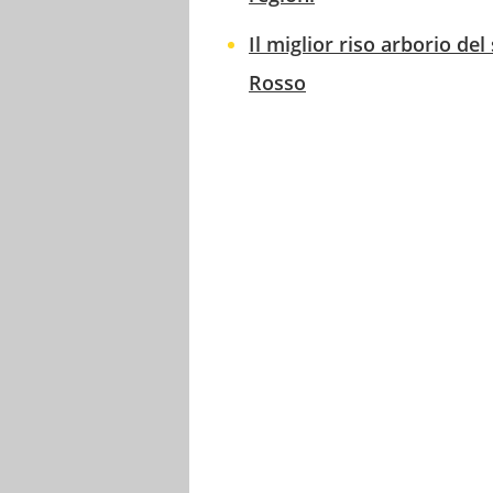
Il miglior riso arborio 
Rosso