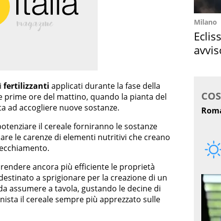
Milano
Eclis
avvis
come
i
fertilizzanti
applicati durante la fase della
 prime ore del mattino, quando la pianta del
ta ad accogliere nuove sostanze.
er potenziare il cereale forniranno le sostanze
re le carenze di elementi nutritivi che creano
invecchiamento.
r rendere ancora più efficiente le proprietà
è destinato a sprigionare per la creazione di un
a da assumere a tavola, gustando le decine di
ista il cereale sempre più apprezzato sulle