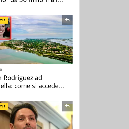
ana
TYLE
a
n Rodriguez ad
ella: come si accede
sola privata
TYLE