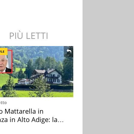
PIÙ LETTI
YLE
otto
o Mattarella in
za in Alto Adige: la
ion scelta