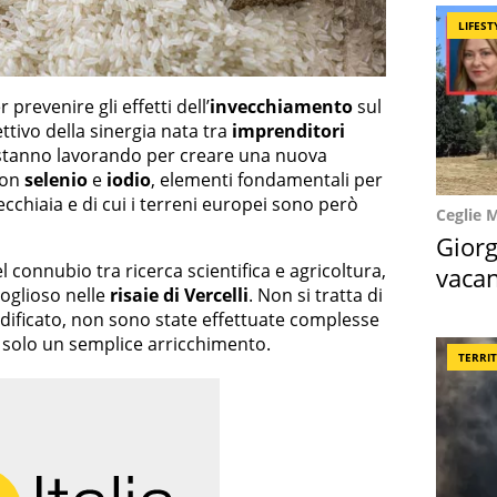
LIFEST
 prevenire gli effetti dell’
invecchiamento
sul
ttivo della sinergia nata tra
imprenditori
stanno lavorando per creare una nuova
con
selenio
e
iodio
, elementi fondamentali per
ecchiaia e di cui i terreni europei sono però
Ceglie 
Giorg
el connubio tra ricerca scientifica e agricoltura,
vacan
goglioso nelle
risaie di Vercelli
. Non si tratta di
locat
ficato, non sono state effettuate complesse
 solo un semplice arricchimento.
TERRI