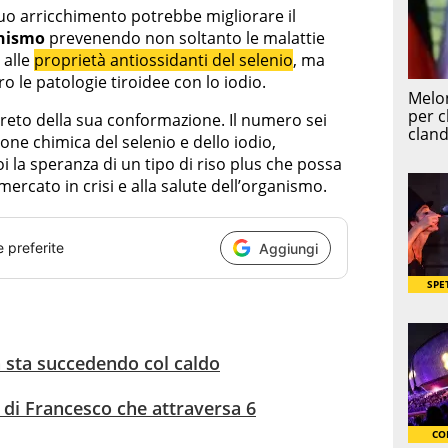
l suo arricchimento potrebbe migliorare il
nismo
prevenendo non soltanto le malattie
e alle
proprietà antiossidanti del selenio
, ma
 le patologie tiroidee con lo iodio.
egreto della sua conformazione. Il numero sei
one chimica del selenio e dello iodio,
i la speranza di un tipo di riso plus che possa
ercato in crisi e alla salute dell’organismo.
e preferite
Aggiungi
sa sta succedendo col caldo
 di Francesco che attraversa 6