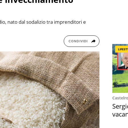
odio, nato dal sodalizio tra imprenditori e
CONDIVIDI
LIFEST
Castelr
Sergi
vacan
locat