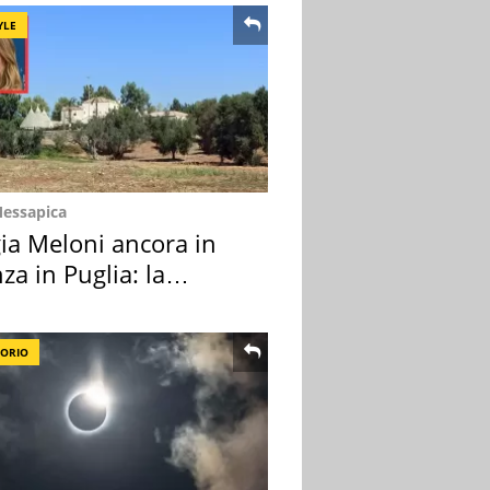
YLE
Messapica
ia Meloni ancora in
za in Puglia: la
ion scelta
TORIO