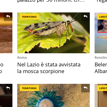
l'ha comprato
Tosc
TERRITORIO
LIFES
Roma
Rosolin
so
Nel Lazio è stata avvistata
Bele
o
la mosca scorpione
Albar
all'i
TERRITORIO
LIFES