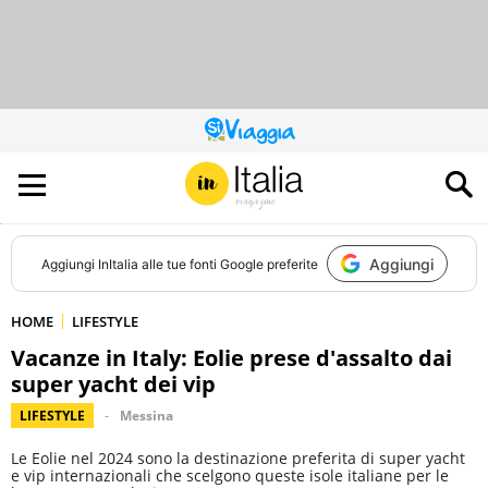
QUESTO
SITO
CONTRIBUISCE
ALL’AUDIENCE
DI
Aggiungi
Aggiungi
InItalia
alle tue fonti Google preferite
HOME
LIFESTYLE
Vacanze in Italy: Eolie prese d'assalto dai
super yacht dei vip
LIFESTYLE
Messina
Le Eolie nel 2024 sono la destinazione preferita di super yacht
e vip internazionali che scelgono queste isole italiane per le