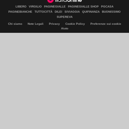
LIBERO
VIRGILIO
PAGINEGIALLE
PAGINEGIALLE SHOP
PGCASA
PAGINEBIANCHE
TUTTOCITTÀ
DILEI
SIVIAGGIA
QUIFINANZA
BUONISSIMO
SUPEREVA
Chi siamo
Note Legali
Privacy
Cookie Policy
Preferenze sui cookie
Aiuto
© Italiaonline S.p.A. 2026
Direzione e coordinamento di Libero Acquisition S.á r.l.
P. IVA 03970540963