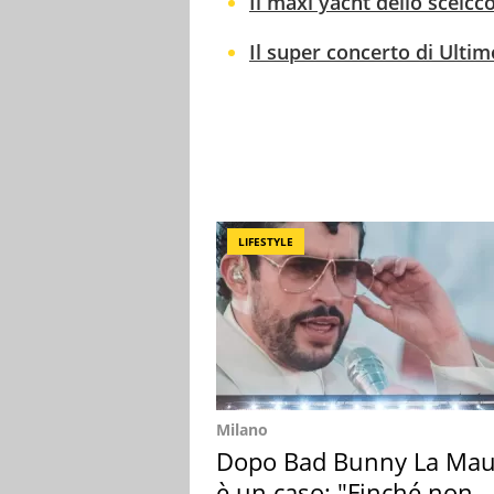
Il maxi yacht dello sceicco
Il super concerto di Ulti
LIFESTYLE
Milano
Dopo Bad Bunny La Mau
è un caso: "Finché non