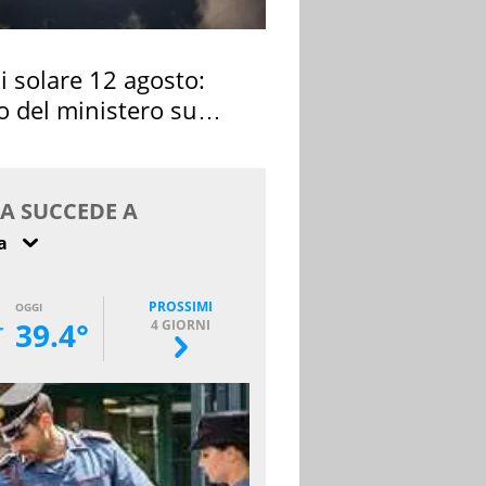
si solare 12 agosto:
o del ministero su
 osservarla