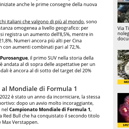
o iniziate anche le prime consegne della nuova
hi italiani che valgono di più al mondo
, sono
stanza omogenea a livello geografico: per
si registra un aumento dell’8,5%, mentre in
21,8%. Numeri ancora più alti per Cina
 con aumenti combinati pari al 72,%.
Purosangue
, il primo SUV nella storia della
i è andata al di sopra delle aspettative per un
ali è ancora al di sotto del target del 20%
ia al Mondiale di Formula 1
l 2022 è stato un anno da incorniciare, la stessa
portivo: dopo un avvio molto incoraggiante,
o nel
Campionato Mondiale di Formula 1
,
a Red Bull che ha conquistato il secondo titolo
se Max Verstappen.