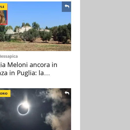
YLE
Messapica
ia Meloni ancora in
za in Puglia: la
ion scelta
TORIO