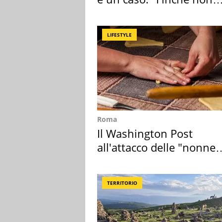
scappa il morto"
LIFESTYLE
Roma
Il Washington Post
all'attacco delle "nonne
della pasta" a Roma
TERRITORIO