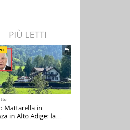
PIÙ LETTI
YLE
otto
o Mattarella in
za in Alto Adige: la
ion scelta