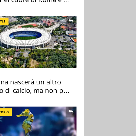
cimeli
TYLE
ma nascerà un altro
o di calcio, ma non per
 e Lazio
TORIO