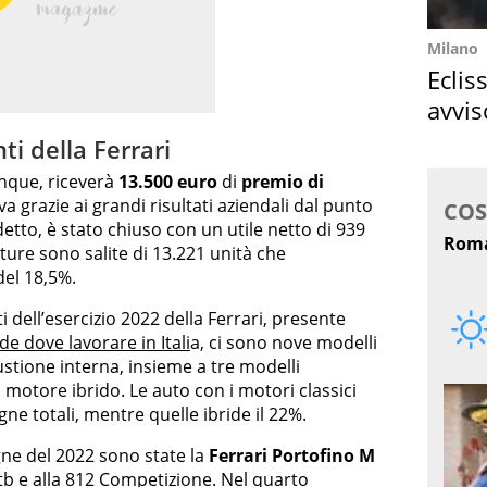
Milano
Eclis
avvis
come
ti della Ferrari
unque, riceverà
13.500 euro
di
premio di
a grazie ai grandi risultati aziendali dal punto
 detto, è stato chiuso con un utile netto di 939
tture sono salite di 13.221 unità che
el 18,5%.
i dell’esercizio 2022 della Ferrari, presente
de dove lavorare in Itali
a, ci sono nove modelli
stione interna, insieme a tre modelli
n motore ibrido. Le auto con i motori classici
ne totali, mentre quelle ibride il 22%.
gne del 2022 sono state la
Ferrari Portofino M
 Gtb e alla 812 Competizione. Nel quarto