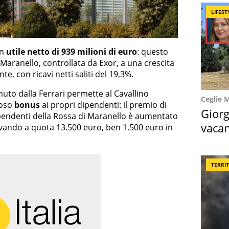
LIFEST
un
utile netto di 939 milioni di euro
: questo
i Maranello, controllata da Exor, a una crescita
e, con ricavi netti saliti del 19,3%.
enuto dalla Ferrari permette al Cavallino
Ceglie 
ioso
bonus
ai propri dipendenti: il premio di
Giorg
ipendenti della Rossa di Maranello è aumentato
vacan
ivando a quota 13.500 euro, ben 1.500 euro in
locat
TERRI