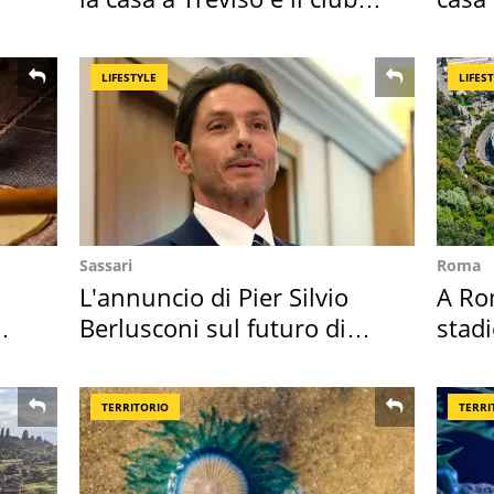
sportivo
suoi 
LIFESTYLE
LIFES
Sassari
Roma
L'annuncio di Pier Silvio
A Ro
Berlusconi sul futuro di
stadi
Villa Certosa
Roma
TERRITORIO
TERRI