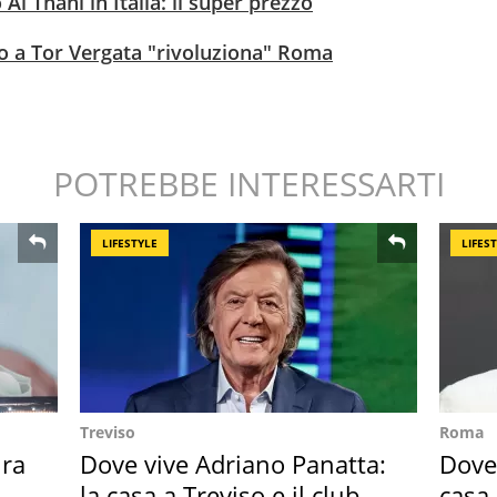
 Al Thani in Italia: il super prezzo
mo a Tor Vergata "rivoluziona" Roma
POTREBBE INTERESSARTI
LIFESTYLE
LIFES
Treviso
Roma
ra
Dove vive Adriano Panatta:
Dove 
la casa a Treviso e il club
casa 