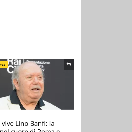
TYLE
vive Lino Banfi: la
nel cuore di Roma e i