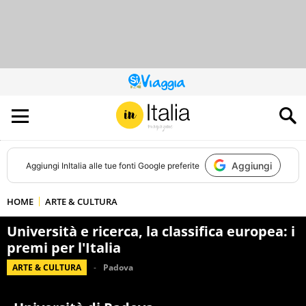
QUESTO
SITO
CONTRIBUISCE
ALL’AUDIENCE
DI
Aggiungi
Aggiungi
InItalia
alle tue fonti Google preferite
HOME
ARTE & CULTURA
Università e ricerca, la classifica europea: i
premi per l'Italia
ARTE & CULTURA
Padova