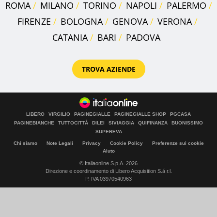
ROMA
MILANO
TORINO
NAPOLI
PALERMO
FIRENZE
BOLOGNA
GENOVA
VERONA
CATANIA
BARI
PADOVA
TROVA AZIENDE
LIBERO
VIRGILIO
PAGINEGIALLE
PAGINEGIALLE SHOP
PGCASA
PAGINEBIANCHE
TUTTOCITTÀ
DILEI
SIVIAGGIA
QUIFINANZA
BUONISSIMO
SUPEREVA
Chi siamo
Note Legali
Privacy
Cookie Policy
Preferenze sui cookie
Aiuto
© Italiaonline S.p.A. 2026
Direzione e coordinamento di Libero Acquisition S.á r.l.
P. IVA 03970540963