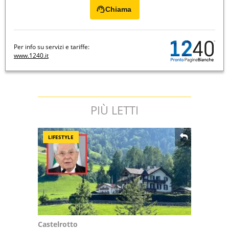
Chiama
Per info su servizi e tariffe:
www.1240.it
PIÙ LETTI
LIFESTYLE
Castelrotto