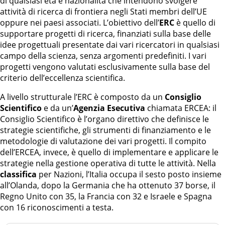
di qualsiasi età e nazionalità che intendono svolgere
attività di ricerca di frontiera negli Stati membri dell’UE
oppure nei paesi associati. L’obiettivo dell’
ERC
è quello di
supportare progetti di ricerca, finanziati sulla base delle
idee progettuali presentate dai vari ricercatori in qualsiasi
campo della scienza, senza argomenti predefiniti. I vari
progetti vengono valutati esclusivamente sulla base del
criterio dell’eccellenza scientifica.
A livello strutturale l’ERC è composto da un
Consiglio
Scientifico
e da un’
Agenzia Esecutiva
chiamata ERCEA: il
Consiglio Scientifico è l’organo direttivo che definisce le
strategie scientifiche, gli strumenti di finanziamento e le
metodologie di valutazione dei vari progetti. Il compito
dell’ERCEA, invece, è quello di implementare e applicare le
strategie nella gestione operativa di tutte le attività. Nella
classifica
per Nazioni, l’Italia occupa il sesto posto insieme
all’Olanda, dopo la Germania che ha ottenuto 37 borse, il
Regno Unito con 35, la Francia con 32 e Israele e Spagna
con 16 riconoscimenti a testa.