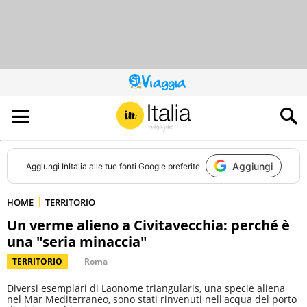
QUESTO
SITO
CONTRIBUISCE
ALL’AUDIENCE
DI
Aggiungi
Aggiungi
InItalia
alle tue fonti Google preferite
HOME
TERRITORIO
Un verme alieno a Civitavecchia: perché è
una "seria minaccia"
TERRITORIO
Roma
Diversi esemplari di Laonome triangularis, una specie aliena
nel Mar Mediterraneo, sono stati rinvenuti nell'acqua del porto