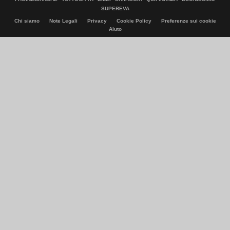
SUPEREVA
Chi siamo
Note Legali
Privacy
Cookie Policy
Preferenze sui cookie
Aiuto
© Italiaonline S.p.A. 2026
Direzione e coordinamento di Libero Acquisition S.á r.l.
P. IVA 03970540963