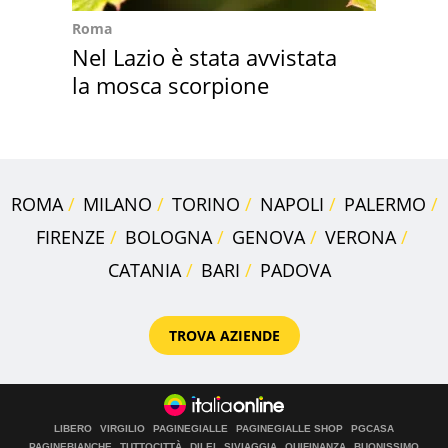
Roma
Nel Lazio è stata avvistata
la mosca scorpione
ROMA
MILANO
TORINO
NAPOLI
PALERMO
FIRENZE
BOLOGNA
GENOVA
VERONA
CATANIA
BARI
PADOVA
TROVA AZIENDE
LIBERO
VIRGILIO
PAGINEGIALLE
PAGINEGIALLE SHOP
PGCASA
PAGINEBIANCHE
TUTTOCITTÀ
DILEI
SIVIAGGIA
QUIFINANZA
BUONISSIMO