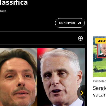
lassifica
Italia
CONDIVIDI
LIFEST
ltre dieci anni si occupa di informazione sul web,
, cronaca, motori, spettacolo e videogame.
Castelr
Sergi
vacan
locat
Next