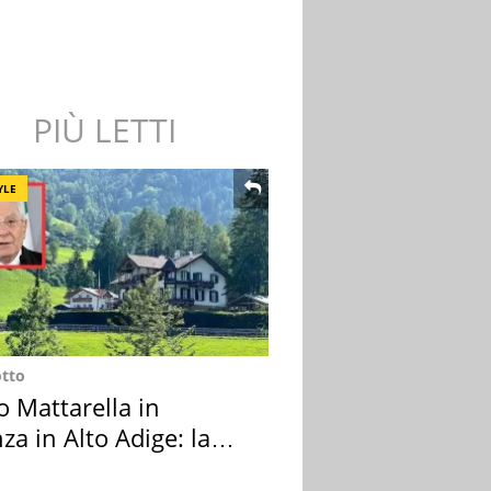
PIÙ LETTI
YLE
otto
o Mattarella in
za in Alto Adige: la
ion scelta