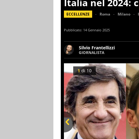
Italia nel 2024: c
ECCELLENZE
Roma
Milano
Pubblicato:
14 Gennaio 2025
Silvio Frantellizzi
GIORNALISTA
Giornalista pubblicista. Da o
scrivendo di sport, attualità
1
di
10
Prev