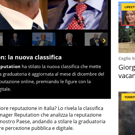
LIFEST
Next
: la nuova classifica
Ceglie 
Giorg
eputation
ha stilato la nuova classifica che mette
vacan
: la graduatoria è aggiornata al mese di dicembre del
reputazione online, premiando le figure con la
locat
itale.
TERRI
ore reputazione in Italia? Lo rivela la classifica
nager Reputation che analizza la reputazione
 nostro Paese, andando a stilare la graduatoria
re percezione pubblica e digitale.