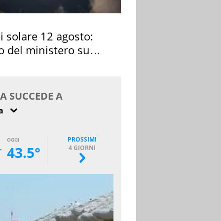
si solare 12 agosto:
o del ministero su
 osservarla