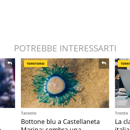
POTREBBE INTERESSARTI
TERRITORIO
TERRI
Taranto
Trento
Bottone blu a Castellaneta
La cl
é è
Marina: sembra una
itali