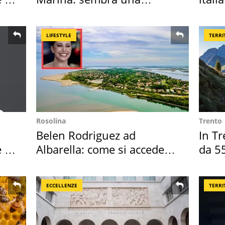
medusa ma non lo è
cresc
LIFESTYLE
TERRI
Rosolina
Trento
Belen Rodriguez ad
In Tr
 i
Albarella: come si accede
da 55
all'isola privata
reali
ECCELLENZE
TERRI