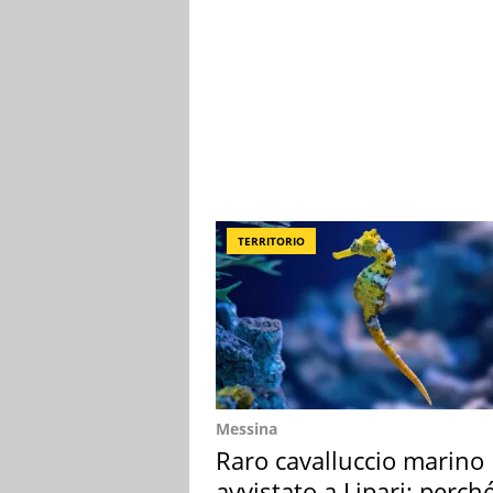
TERRITORIO
Messina
Raro cavalluccio marino
avvistato a Lipari: perch