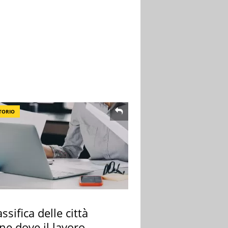
TORIO
assifica delle città
ane dove il lavoro