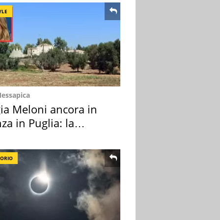
YLE
Messapica
ia Meloni ancora in
za in Puglia: la
ion scelta
TORIO