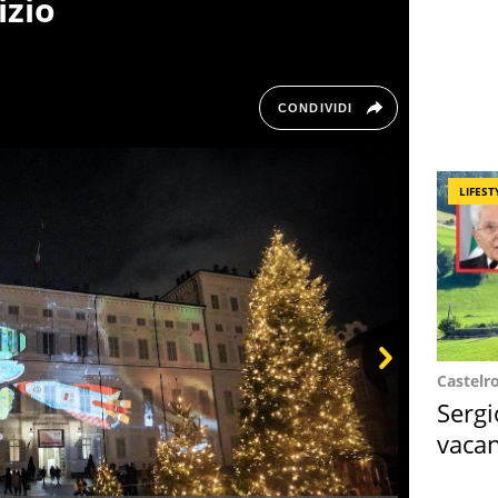
izio
CONDIVIDI
LIFEST
Castelr
Next
Sergi
vacan
locat