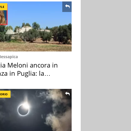
YLE
Messapica
ia Meloni ancora in
za in Puglia: la
ion scelta
TORIO