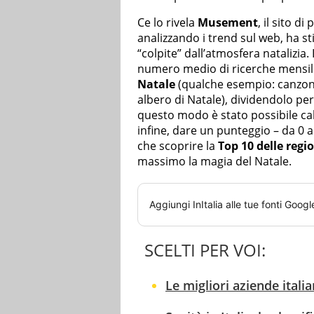
Ce lo rivela
Musement
, il sito d
analizzando i trend sul web, ha stil
“colpite” dall’atmosfera natalizia. 
numero medio di ricerche mensil
Natale
(qualche esempio: canzoni 
albero di Natale), dividendolo per
questo modo è stato possibile calc
infine, dare un punteggio – da 0 a
che scoprire la
Top 10 delle regio
massimo la magia del Natale.
Aggiungi
InItalia
alle tue fonti Googl
SCELTI PER VOI:
Le migliori aziende italia