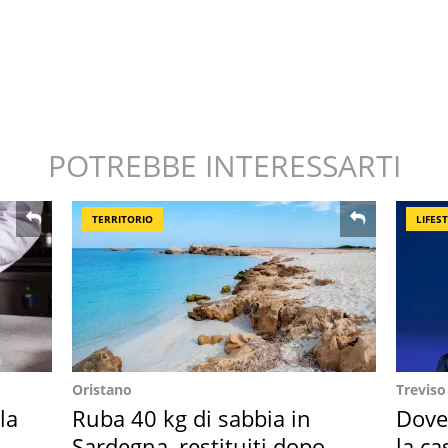
POTREBBE INTERESSARTI
TERRITORIO
LIFES
Oristano
Treviso
la
Ruba 40 kg di sabbia in
Dove
in
Sardegna, restituiti dopo
la ca