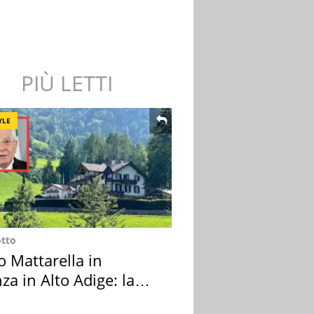
PIÙ LETTI
YLE
otto
o Mattarella in
za in Alto Adige: la
ion scelta