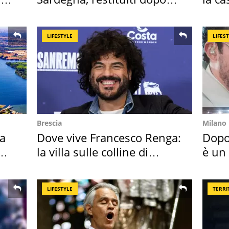
50 anni
spor
LIFESTYLE
LIFES
Brescia
Milano
ta
Dove vive Francesco Renga:
Dopo
la villa sulle colline di
è un
Brescia
scap
LIFESTYLE
TERRI