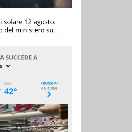
si solare 12 agosto:
o del ministero su
 osservarla