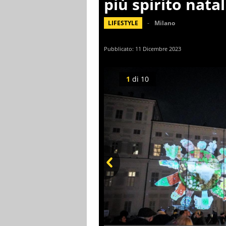
più spirito natal
LIFESTYLE
Milano
Pubblicato:
11 Dicembre 2023
1
di
10
Prev