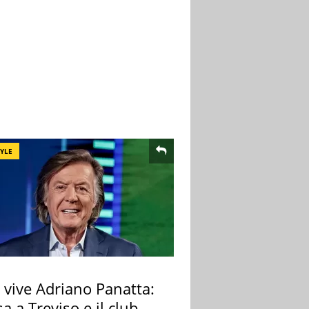
TYLE
 vive Adriano Panatta:
sa a Treviso e il club