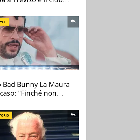
tivo
TYLE
 Bad Bunny La Maura
 caso: "Finché non
pa il morto"
TORIO