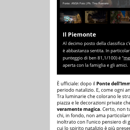
Fonte: ANSA Foto | Ph. Tino Romano
Il Piemonte
Al decimo posto della classifica c'
è abbastanza sentita. In particolar
punteggio di ben 81,1/100) è "
mer
aperta con la famiglia e gli amici.
È ufficiale: dopo il
Ponte dell’Im
periodo natalizio. E, come ogni ann
Tra luminarie che colorano le strad
piazza e le decorazioni private ch
veramente magica
. Certo, non t
chi, in fondo, non ama particolarm
inoltrato con l’unico pensiero di 
cui lo spirito natalizio è più prese