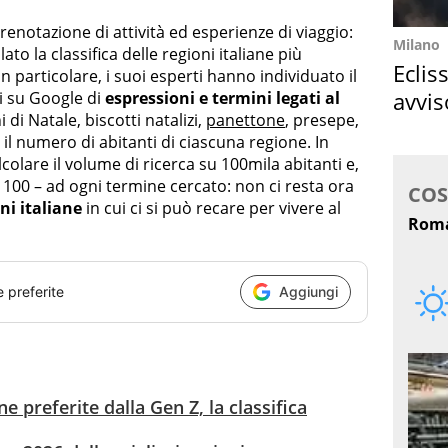
i prenotazione di attività ed esperienze di viaggio:
Milano
ato la classifica delle regioni italiane più
Eclis
In particolare, i suoi esperti hanno individuato il
avvis
i su Google di
espressioni e termini legati al
di Natale, biscotti natalizi,
panettone
, presepe,
come
 il numero di abitanti di ciascuna regione. In
olare il volume di ricerca su 100mila abitanti e,
 100 – ad ogni termine cercato: non ci resta ora
ni italiane
in cui ci si può recare per vivere al
e preferite
Aggiungi
ne preferite dalla Gen Z, la classifica