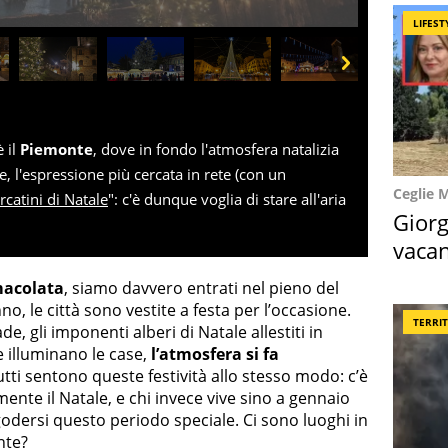
LIFEST
Next
è il
Piemonte
, dove in fondo l'atmosfera natalizia
e, l'espressione più cercata in rete (con un
Ceglie 
catini di Natale
": c'è dunque voglia di stare all'aria
Giorg
vacan
locat
macolata
, siamo davvero entrati nel pieno del
o, le città sono vestite a festa per l’occasione.
TERRI
e, gli imponenti alberi di Natale allestiti in
e illuminano le case,
l’atmosfera si fa
utti sentono queste festività allo stesso modo: c’è
ente il Natale, e chi invece vive sino a gennaio
godersi questo periodo speciale. Ci sono luoghi in
nte?