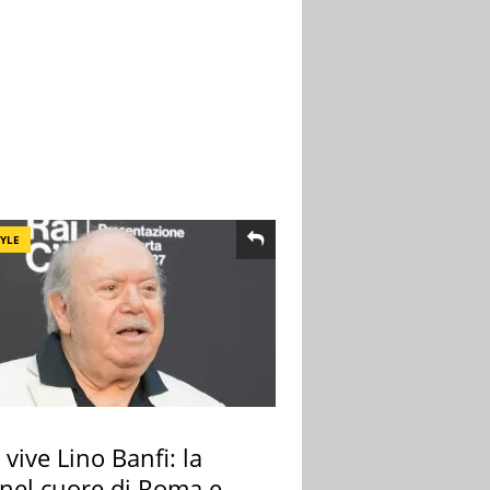
TYLE
vive Lino Banfi: la
nel cuore di Roma e i