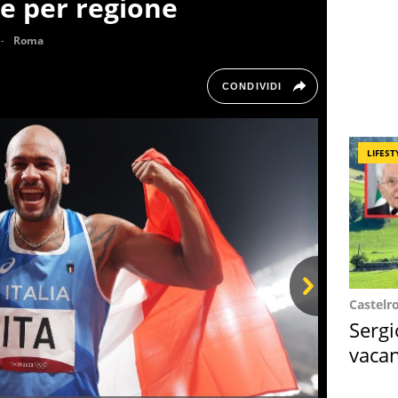
e per regione
Roma
CONDIVIDI
LIFEST
Castelr
Next
Sergi
vacan
locat