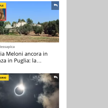
YLE
Messapica
ia Meloni ancora in
za in Puglia: la
ion scelta
TORIO