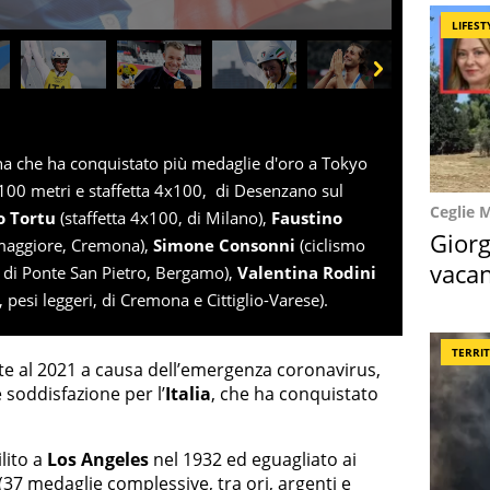
LIFEST
Next
ana che ha conquistato più medaglie d'oro a Tokyo
100 metri e staffetta 4x100, di Desenzano sul
Ceglie 
o Tortu
(staffetta 4x100, di Milano),
Faustino
Giorg
lmaggiore, Cremona),
Simone Consonni
(ciclismo
vacan
 di Ponte San Pietro, Bergamo),
Valentina Rodini
locat
 pesi leggeri, di Cremona e Cittiglio-Varese).
TERRI
ate al 2021 a causa dell’emergenza coronavirus,
soddisfazione per l’
Italia
, che ha conquistato
lito a
Los Angeles
nel 1932 ed eguagliato ai
(37 medaglie complessive, tra ori, argenti e