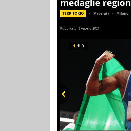
medaglie region
TERRITORIO
Macerata
Milano
Pubblicato:
8 Agosto 2021
1
di
9
Prev