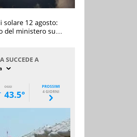
si solare 12 agosto:
o del ministero su
 osservarla