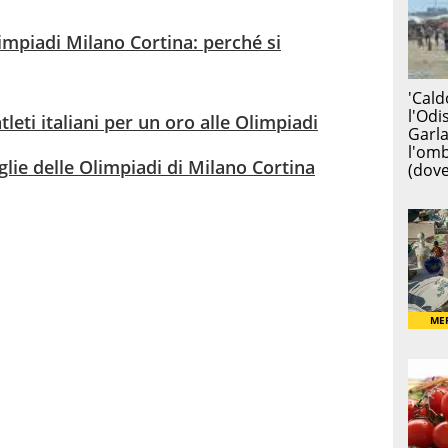
impiadi Milano Cortina: perché si
eti italiani per un oro alle Olimpiadi
ie delle Olimpiadi di Milano Cortina