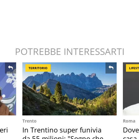
POTREBBE INTERESSARTI
TERRITORIO
LIFES
Trento
Roma
eri
In Trentino super funivia
Dove 
e
da 55 milioni: "Sogno che si
casa 