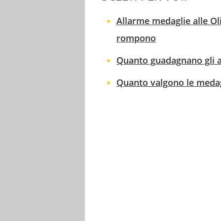
Allarme medaglie alle Ol
rompono
Quanto guadagnano gli atl
Quanto valgono le medagl