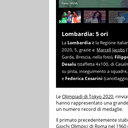
Fonte: ANSA
Lombardia: 5 ori
La
Lombardia
è la Regione itali
2020, 5, grazie a:
Marcell Jacobs
(
Garda, Brescia, nella foto),
Filipp
Desalu
(staffetta 4x100, di Casa
su pista, inseguimento a squadre,
e
Federica Cesarini
(canottaggio,
Le
Olimpiadi di Tokyo 2020
, rinvi
hanno rappresentato una grande 
un numero record di medaglie.
Il primato precedentemente stabi
Giochi Olimpici di
Roma
nel 1960 