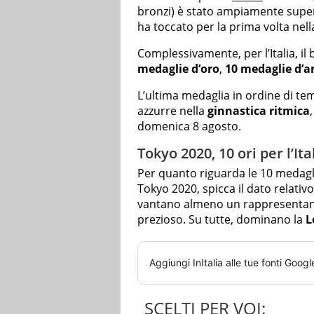
bronzi) è stato ampiamente super
ha toccato per la prima volta nell
Complessivamente, per l’Italia, i
medaglie d’oro
,
10 medaglie d’a
L’ultima medaglia in ordine di tem
azzurre nella
ginnastica ritmica
domenica 8 agosto.
Tokyo 2020, 10 ori per l’It
Per quanto riguarda le 10 medagli
Tokyo 2020, spicca il dato relativo
vantano almeno un rappresentant
prezioso. Su tutte, dominano la
L
Aggiungi
InItalia
alle tue fonti Googl
SCELTI PER VOI: