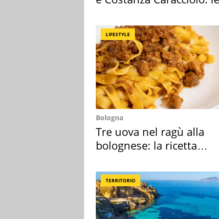
loro case
LIFESTYLE
Bologna
Tre uova nel ragù alla
bolognese: la ricetta
"stellata" è un caso
TERRITORIO