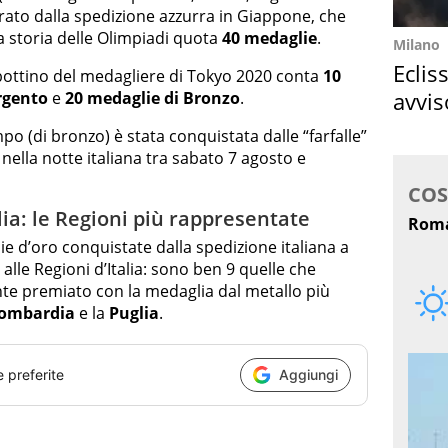
ato dalla spedizione azzurra in Giappone, che
a storia delle Olimpiadi quota
40 medaglie
.
Milano
Eclis
l bottino del medagliere di Tokyo 2020 conta
10
avvis
rgento
e
20 medaglie di Bronzo
.
come
po (di bronzo) è stata conquistata dalle “farfalle”
, nella notte italiana tra sabato 7 agosto e
alia: le Regioni più rappresentate
e d’oro conquistate dalla spedizione italiana a
 alle Regioni d’Italia: sono ben 9 quelle che
e premiato con la medaglia dal metallo più
ombardia
e la
Puglia
.
e preferite
Aggiungi