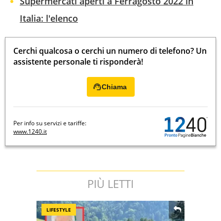
Supermercati aperti a Ferragosto 2022 in
Italia: l'elenco
Cerchi qualcosa o cerchi un numero di telefono? Un
assistente personale ti risponderà!
Chiama
Per info su servizi e tariffe:
www.1240.it
PIÙ LETTI
LIFESTYLE