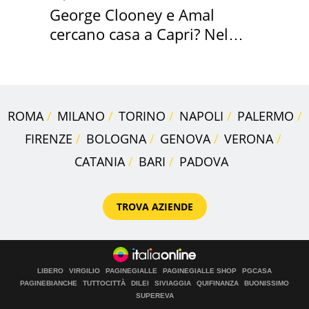
George Clooney e Amal
cercano casa a Capri? Nel
mirino una villa
ROMA
MILANO
TORINO
NAPOLI
PALERMO
FIRENZE
BOLOGNA
GENOVA
VERONA
CATANIA
BARI
PADOVA
TROVA AZIENDE
LIBERO
VIRGILIO
PAGINEGIALLE
PAGINEGIALLE SHOP
PGCASA
PAGINEBIANCHE
TUTTOCITTÀ
DILEI
SIVIAGGIA
QUIFINANZA
BUONISSIMO
SUPEREVA