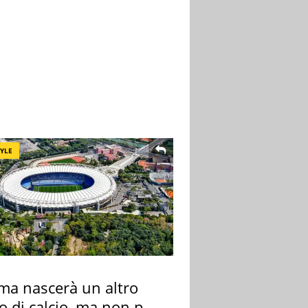
TYLE
ma nascerà un altro
o di calcio, ma non per