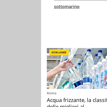
sottomarino
ECCELLENZE
Roma
Acqua frizzante, la classi
delle migliori al