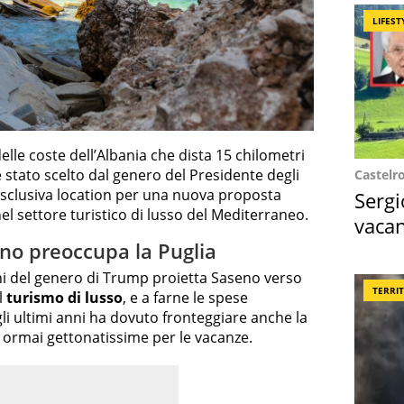
LIFEST
 delle coste dell’Albania che dista 15 chilometri
 stato scelto dal genero del Presidente degli
Castelr
clusiva location per una nuova proposta
Sergi
nel settore turistico di lusso del Mediterraneo.
vacan
locat
seno preoccupa la Puglia
ni del genero di Trump proietta Saseno verso
TERRI
l
turismo di lusso
, e a farne le spese
li ultimi anni ha dovuto fronteggiare anche la
 ormai gettonatissime per le vacanze.