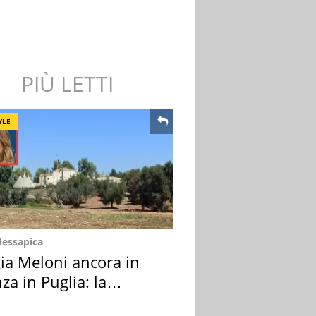
PIÙ LETTI
YLE
Messapica
ia Meloni ancora in
za in Puglia: la
ion scelta