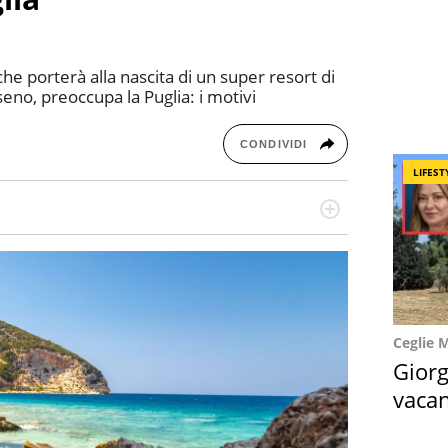
he porterà alla nascita di un super resort di
seno, preoccupa la Puglia: i motivi
CONDIVIDI
LIFEST
re dieci anni si occupa di informazione sul web,
cronaca, motori, spettacolo e videogame.
Ceglie 
Giorg
vacan
locat