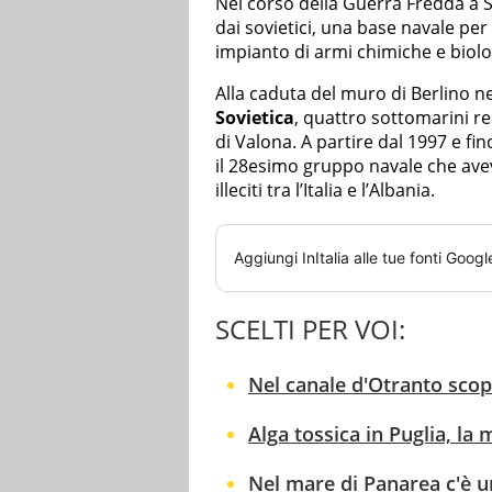
Nel corso della Guerra Fredda a S
dai sovietici, una base navale per
impianto di armi chimiche e biologi
Alla caduta del muro di Berlino ne
Sovietica
, quattro sottomarini re
di Valona. A partire dal 1997 e fi
il 28esimo gruppo navale che avev
illeciti tra l’Italia e l’Albania.
Aggiungi
InItalia
alle tue fonti Googl
SCELTI PER VOI:
Nel canale d'Otranto scop
Alga tossica in Puglia, la
Nel mare di Panarea c'è u