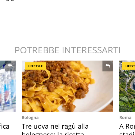
POTREBBE INTERESSARTI
LIFESTYLE
LIFES
Bologna
Roma
fica
Tre uova nel ragù alla
A Ro
bolognese: la ricetta
stadi