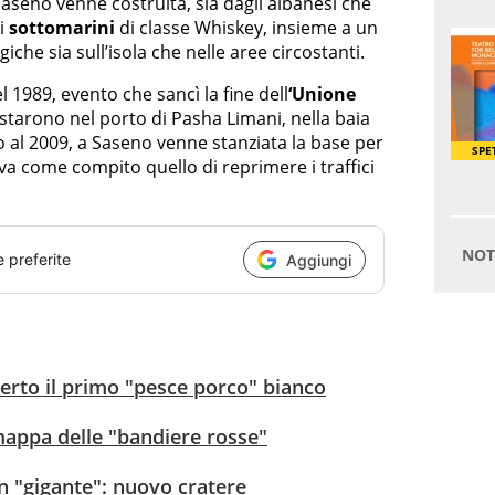
aseno venne costruita, sia dagli albanesi che
 i
sottomarini
di classe Whiskey, insieme a un
che sia sull’isola che nelle aree circostanti.
l 1989, evento che sancì la fine dell
‘Unione
starono nel porto di Pasha Limani, nella baia
no al 2009, a Saseno venne stanziata la base per
a come compito quello di reprimere i traffici
e preferite
Aggiungi
erto il primo "pesce porco" bianco
 mappa delle "bandiere rosse"
n "gigante": nuovo cratere