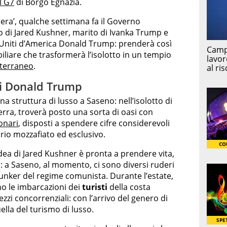
l G7
di Borgo Egnazia.
Sera’, qualche settimana fa il Governo
o di Jared Kushner, marito di Ivanka Trump e
i Uniti d’America Donald Trump: prenderà così
iliare che trasformerà l’isolotto in un tempio
terraneo
.
di Donald Trump
na struttura di lusso a Saseno: nell’isolotto di
erra, troverà posto una sorta di oasi con
ionari
, disposti a spendere cifre considerevoli
ario mozzafiato ed esclusivo.
idea di Jared Kushner è pronta a prendere vita,
: a Saseno, al momento, ci sono diversi ruderi
 bunker del regime comunista. Durante l’estate,
no le imbarcazioni dei
turisti
della costa
zzi concorrenziali: con l’arrivo del genero di
lla del turismo di lusso.