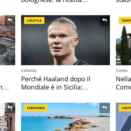
"stellata" è un caso
Roma
LIFESTYLE
TERRI
Catania
Como
Perché Haaland dopo il
Nella
hi
Mondiale è in Sicilia:
Como
vacanza ma non solo
appa
TERRITORIO
LIFES