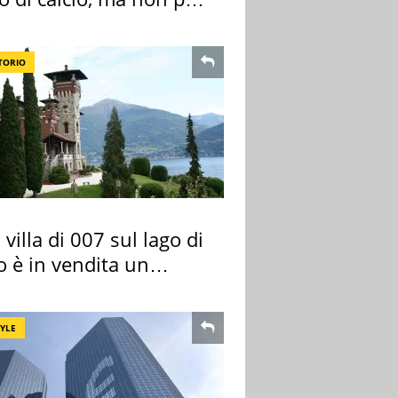
 e Lazio
TORIO
 villa di 007 sul lago di
 è in vendita un
rtamento
TYLE