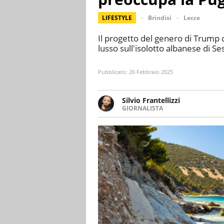
LIFESTYLE
Brindisi
Lecce
Il progetto del genero di Trump c
lusso sull'isolotto albanese di Se
Pubblicato:
26 Febbraio 2025
Silvio Frantellizzi
GIORNALISTA
Giornalista pubblicista. Da olt
scrivendo di sport, attualità, 