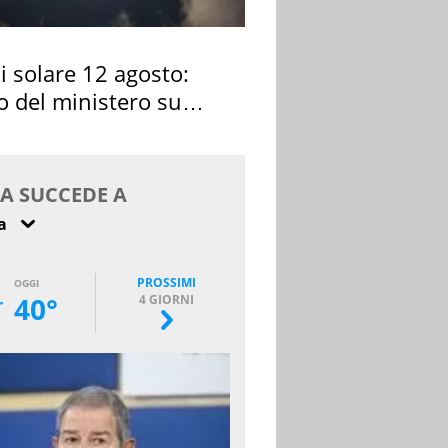
si solare 12 agosto:
o del ministero su
 osservarla