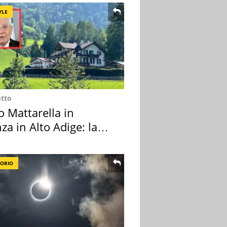
YLE
otto
o Mattarella in
za in Alto Adige: la
ion scelta
TORIO