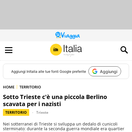
QUESTO
SITO
CONTRIBUISCE
ALL’AUDIENCE
DI
Aggiungi
Aggiungi
InItalia
alle tue fonti Google preferite
HOME
TERRITORIO
Sotto Trieste c'è una piccola Berlino
scavata per i nazisti
TERRITORIO
Trieste
Nei sotterranei di Trieste si sviluppa un dedalo di cunicoli
sterminato: durante la seconda guerra mondiale era quartier