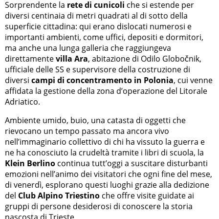
Sorprendente la
rete di cunicoli
che si estende per
diversi centinaia di metri quadrati al di sotto della
superficie cittadina: qui erano dislocati numerosi e
importanti ambienti, come uffici, depositi e dormitori,
ma anche una lunga galleria che raggiungeva
direttamente
villa Ara
, abitazione di Odilo Globočnik,
ufficiale delle SS e supervisore della costruzione di
diversi
campi di concentramento in Polonia
, cui venne
affidata la gestione della zona d’operazione del Litorale
Adriatico.
Ambiente umido, buio, una catasta di oggetti che
rievocano un tempo passato ma ancora vivo
nell’immaginario collettivo di chi ha vissuto la guerra e
ne ha conosciuto la crudeltà tramite i libri di scuola, la
Klein Berlino
continua tutt’oggi a suscitare disturbanti
emozioni nell’animo dei visitatori che ogni fine del mese,
di venerdì, esplorano questi luoghi grazie alla dedizione
del
Club Alpino Triestino
che offre visite guidate ai
gruppi di persone desiderosi di conoscere la storia
nascosta di Trieste.