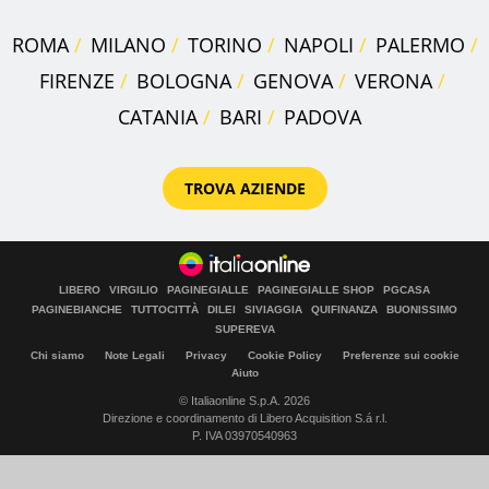
ROMA
MILANO
TORINO
NAPOLI
PALERMO
FIRENZE
BOLOGNA
GENOVA
VERONA
CATANIA
BARI
PADOVA
TROVA AZIENDE
LIBERO
VIRGILIO
PAGINEGIALLE
PAGINEGIALLE SHOP
PGCASA
PAGINEBIANCHE
TUTTOCITTÀ
DILEI
SIVIAGGIA
QUIFINANZA
BUONISSIMO
SUPEREVA
Chi siamo
Note Legali
Privacy
Cookie Policy
Preferenze sui cookie
Aiuto
© Italiaonline S.p.A. 2026
Direzione e coordinamento di Libero Acquisition S.á r.l.
P. IVA 03970540963