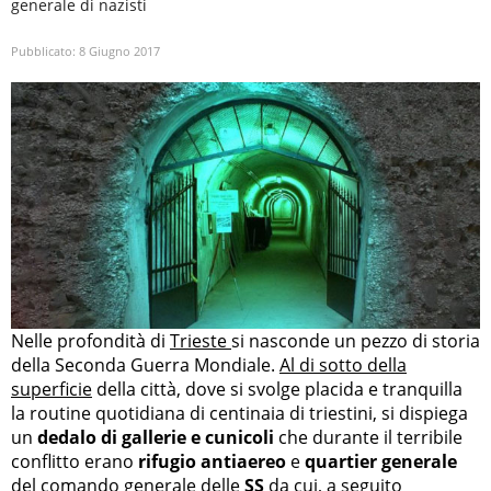
generale di nazisti
Pubblicato:
8 Giugno 2017
Nelle profondità di
Trieste
si nasconde un pezzo di storia
della Seconda Guerra Mondiale.
Al di sotto della
superficie
della città, dove si svolge placida e tranquilla
la routine quotidiana di centinaia di triestini, si dispiega
un
dedalo di gallerie e cunicoli
che durante il terribile
conflitto erano
rifugio antiaereo
e
quartier generale
del comando generale delle
SS
da cui, a seguito