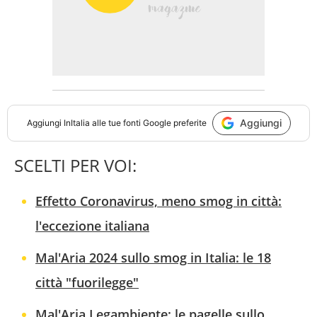
Aggiungi
Aggiungi
InItalia
alle tue fonti Google preferite
SCELTI PER VOI:
Effetto Coronavirus, meno smog in città:
l'eccezione italiana
Mal'Aria 2024 sullo smog in Italia: le 18
città "fuorilegge"
Mal'Aria Legambiente: le pagelle sullo