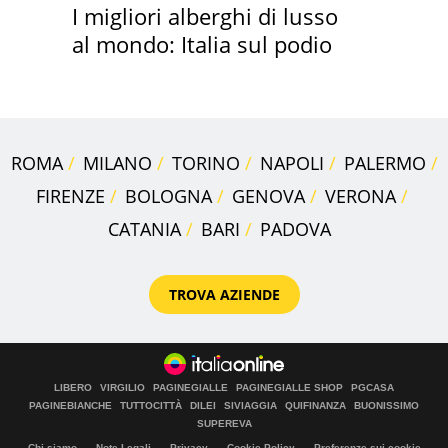
I migliori alberghi di lusso
al mondo: Italia sul podio
ROMA
MILANO
TORINO
NAPOLI
PALERMO
FIRENZE
BOLOGNA
GENOVA
VERONA
CATANIA
BARI
PADOVA
TROVA AZIENDE
LIBERO
VIRGILIO
PAGINEGIALLE
PAGINEGIALLE SHOP
PGCASA
PAGINEBIANCHE
TUTTOCITTÀ
DILEI
SIVIAGGIA
QUIFINANZA
BUONISSIMO
SUPEREVA
Chi siamo
Note Legali
Privacy
Cookie Policy
Preferenze sui cookie