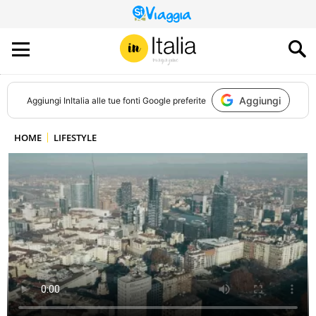
QUESTO
SITO
CONTRIBUISCE
ALL’AUDIENCE
DI
Aggiungi
Aggiungi
InItalia
alle tue fonti Google preferite
HOME
LIFESTYLE