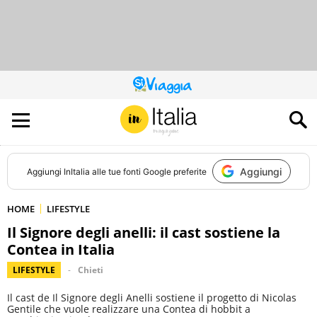
QUESTO
SITO
CONTRIBUISCE
ALL’AUDIENCE
DI
Aggiungi
Aggiungi
InItalia
alle tue fonti Google preferite
HOME
LIFESTYLE
Il Signore degli anelli: il cast sostiene la
Contea in Italia
LIFESTYLE
Chieti
Il cast de Il Signore degli Anelli sostiene il progetto di Nicolas
Gentile che vuole realizzare una Contea di hobbit a