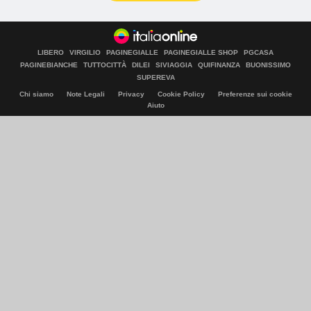
LIBERO
VIRGILIO
PAGINEGIALLE
PAGINEGIALLE SHOP
PGCASA
PAGINEBIANCHE
TUTTOCITTÀ
DILEI
SIVIAGGIA
QUIFINANZA
BUONISSIMO
SUPEREVA
Chi siamo
Note Legali
Privacy
Cookie Policy
Preferenze sui cookie
Aiuto
© Italiaonline S.p.A. 2026
Direzione e coordinamento di Libero Acquisition S.á r.l.
P. IVA 03970540963