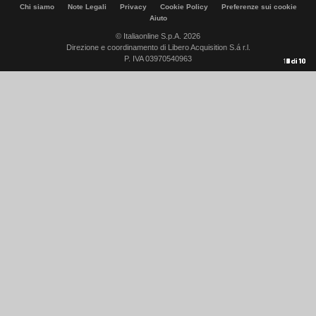
Chi siamo
Note Legali
Privacy
Cookie Policy
Preferenze sui cookie
Aiuto
© Italiaonline S.p.A. 2026
Direzione e coordinamento di Libero Acquisition S.á r.l.
P. IVA 03970540963
10
1
2
3
4
5
6
7
8
9
di
di
di
di
di
di
di
di
di
di
10
10
10
10
10
10
10
10
10
10