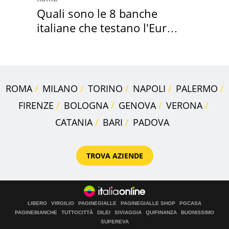
Quali sono le 8 banche
italiane che testano l'Euro
digitale
ROMA
MILANO
TORINO
NAPOLI
PALERMO
FIRENZE
BOLOGNA
GENOVA
VERONA
CATANIA
BARI
PADOVA
TROVA AZIENDE
LIBERO
VIRGILIO
PAGINEGIALLE
PAGINEGIALLE SHOP
PGCASA
PAGINEBIANCHE
TUTTOCITTÀ
DILEI
SIVIAGGIA
QUIFINANZA
BUONISSIMO
SUPEREVA