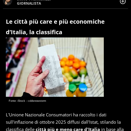
GIORNALISTA
Giornalista pubblicista. Da oltre dieci anni si occupa di
informazione sul web, scrivendo di sport, attualità,
cronaca, motori, spettacolo e videogame.
Le città più care e più economiche
d’Italia, la classifica
Fonte: iStock - coldsnowstorm
L'Unione Nazionale Consumatori ha raccolto i dati
sull'inflazione di ottobre 2025 diffusi dall'Istat, stilando la
classifica delle
città più e meno care d'Italia
in base alla