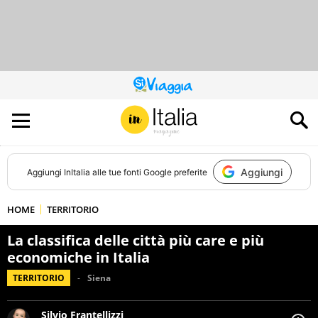
QUESTO
SITO
CONTRIBUISCE
ALL’AUDIENCE
DI
Aggiungi
Aggiungi
InItalia
alle tue fonti Google preferite
HOME
TERRITORIO
La classifica delle città più care e più
economiche in Italia
TERRITORIO
Siena
Silvio Frantellizzi