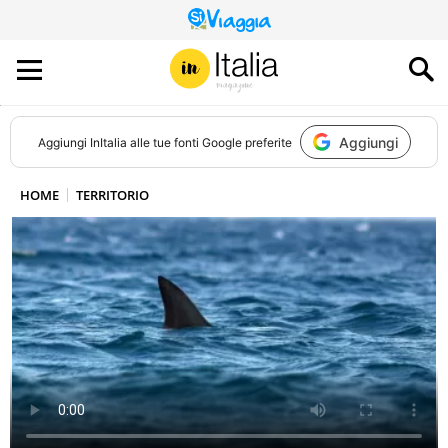
QUESTO
SITO
CONTRIBUISCE
ALL’AUDIENCE
DI
Aggiungi
Aggiungi
InItalia
alle tue fonti Google preferite
HOME
TERRITORIO