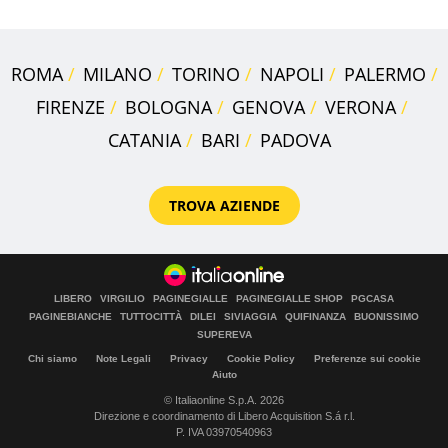
ROMA
MILANO
TORINO
NAPOLI
PALERMO
FIRENZE
BOLOGNA
GENOVA
VERONA
CATANIA
BARI
PADOVA
TROVA AZIENDE
LIBERO
VIRGILIO
PAGINEGIALLE
PAGINEGIALLE SHOP
PGCASA
PAGINEBIANCHE
TUTTOCITTÀ
DILEI
SIVIAGGIA
QUIFINANZA
BUONISSIMO
SUPEREVA
Chi siamo
Note Legali
Privacy
Cookie Policy
Preferenze sui cookie
Aiuto
© Italiaonline S.p.A. 2026
Direzione e coordinamento di Libero Acquisition S.á r.l.
P. IVA 03970540963