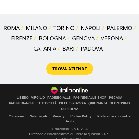
ROMA
MILANO
TORINO
NAPOLI
PALERMO
FIRENZE
BOLOGNA
GENOVA
VERONA
CATANIA
BARI
PADOVA
TROVA AZIENDE
LIBERO
VIRGILIO
PAGINEGIALLE
PAGINEGIALLE SHOP
PGCASA
PAGINEBIANCHE
TUTTOCITTÀ
DILEI
SIVIAGGIA
QUIFINANZA
BUONISSIMO
SUPEREVA
Chi siamo
Note Legali
Privacy
Cookie Policy
Preferenze sui cookie
Aiuto
© Italiaonline S.p.A. 2026
Direzione e coordinamento di Libero Acquisition S.á r.l.
P. IVA 03970540963