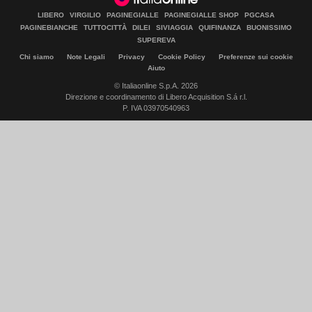
LIBERO
VIRGILIO
PAGINEGIALLE
PAGINEGIALLE SHOP
PGCASA
PAGINEBIANCHE
TUTTOCITTÀ
DILEI
SIVIAGGIA
QUIFINANZA
BUONISSIMO
SUPEREVA
Chi siamo
Note Legali
Privacy
Cookie Policy
Preferenze sui cookie
Aiuto
© Italiaonline S.p.A. 2026
Direzione e coordinamento di Libero Acquisition S.á r.l.
P. IVA 03970540963