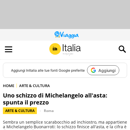
QUESTO
SITO
CONTRIBUISCE
ALL’AUDIENCE
DI
Aggiungi
Aggiungi
InItalia
alle tue fonti Google preferite
HOME
ARTE & CULTURA
Uno schizzo di Michelangelo all'asta:
spunta il prezzo
ARTE & CULTURA
Roma
Sembra un semplice scarabocchio ad inchiostro, ma appartiene
a Michelangelo Buonarroti: lo schizzo finisce all'asta, e la cifra è