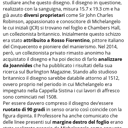
studiare anche questo disegno. Il disegno in questione,
realizzato con la sanguigna, misura 15.7 x 19.3 cm e ha
già avuto
diversi proprietari
come Sir John Charles
Robinson, appassionato e conoscitore di Michelangelo
le cui iniziali (JCR) si trovano nel foglio e Chambers Hall,
un collezionista britannico. Inizialmente questo schizzo
era stato
attribuito a Rosso Fiorentino
, pittore italiano
del Cinquecento e pioniere del manierismo. Nel 2014,
però, un collezionista privato rimasto anonimo ha
acquistato il disegno e ha poi deciso di farlo
analizzare
da Joannides
che ha pubblicato i risultati della sua
ricerca sul Burlington Magazine. Stando allo studioso
britannico il disegno sarebbe databile attorno al 1512,
ovvero proprio nel periodo in cui Michelangelo era
impegnato nella Cappella Sistina i cui lavori di affresco
sono cominciati nel 1508.
Per essere davvero compreso il disegno dev’essere
ruotato di 90 gradi
in senso orario così coincide con la
figura dipinta. Il Professore ha anche comunicato che
delle linee presenti sul
margine destro del foglio
erano