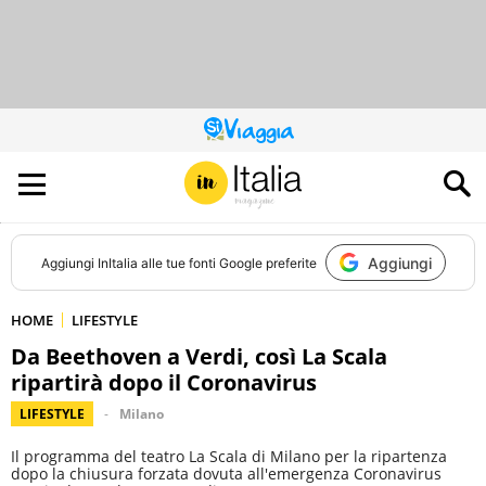
QUESTO
SITO
CONTRIBUISCE
ALL’AUDIENCE
DI
Aggiungi
Aggiungi
InItalia
alle tue fonti Google preferite
HOME
LIFESTYLE
Da Beethoven a Verdi, così La Scala
ripartirà dopo il Coronavirus
LIFESTYLE
Milano
Il programma del teatro La Scala di Milano per la ripartenza
dopo la chiusura forzata dovuta all'emergenza Coronavirus