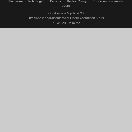
Chi siamo
Note Legali
Privacy
Cookie Policy
Preferenze sui cookie
Aiuto
© Italiaonline S.p.A. 2026
Direzione e coordinamento di Libero Acquisition S.á r.l.
P. IVA 03970540963