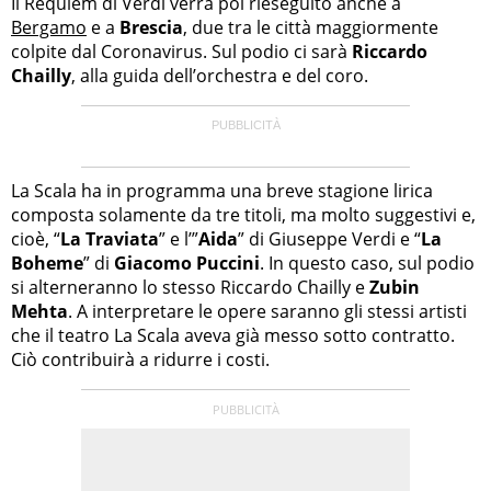
Il Requiem di Verdi verrà poi rieseguito anche a
Bergamo
e a
Brescia
, due tra le città maggiormente
colpite dal Coronavirus. Sul podio ci sarà
Riccardo
Chailly
, alla guida dell’orchestra e del coro.
La Scala ha in programma una breve stagione lirica
composta solamente da tre titoli, ma molto suggestivi e,
cioè, “
La Traviata
” e l’”
Aida
” di Giuseppe Verdi e “
La
Boheme
” di
Giacomo Puccini
. In questo caso, sul podio
si alterneranno lo stesso Riccardo Chailly e
Zubin
Mehta
. A interpretare le opere saranno gli stessi artisti
che il teatro La Scala aveva già messo sotto contratto.
Ciò contribuirà a ridurre i costi.