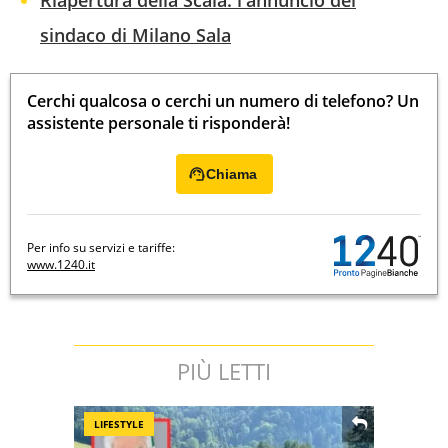
Riapertura della Scala: l'annuncio del
sindaco di Milano Sala
Cerchi qualcosa o cerchi un numero di telefono? Un
assistente personale ti risponderà!
Chiama
Per info su servizi e tariffe:
www.1240.it
PIÙ LETTI
LIFESTYLE