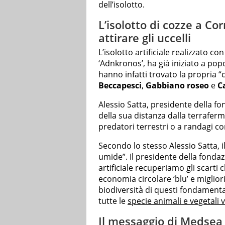
dell’isolotto.
L’isolotto di cozze a Co
attirare gli uccelli
L’isolotto artificiale realizzato co
‘Adnkronos’, ha già iniziato a po
hanno infatti trovato la propria 
Beccapesci
,
Gabbiano roseo
e
Ca
Alessio Satta, presidente della f
della sua distanza dalla terraferm
predatori terrestri o a randagi co
Secondo lo stesso Alessio Satta, i
umide”. Il presidente della fonda
artificiale recuperiamo gli scarti 
economia circolare ‘blu’ e miglio
biodiversità di questi fondamental
tutte le
specie animali e vegetali 
Il messaggio di Medsea 