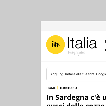
Aggiungi
InItalia
alle tue fonti Googl
HOME
TERRITORIO
In Sardegna c'è u
gusci delle cozze