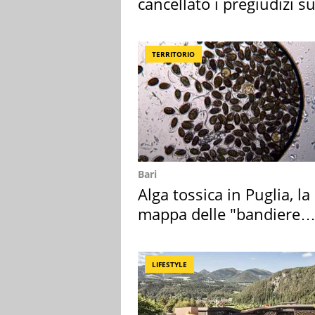
cancellato i pregiudizi su
Sud"
TERRITORIO
Bari
Alga tossica in Puglia, la
mappa delle "bandiere
rosse"
LIFESTYLE