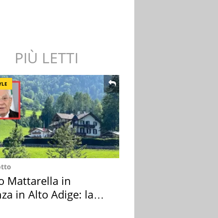
PIÙ LETTI
YLE
otto
o Mattarella in
za in Alto Adige: la
ion scelta