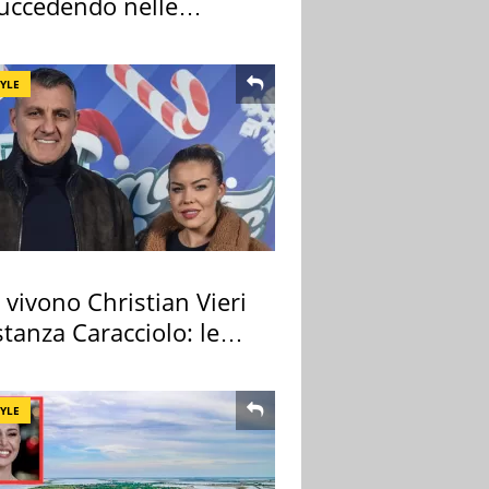
succedendo nelle
re cantine
TYLE
vivono Christian Vieri
tanza Caracciolo: le
case
TYLE