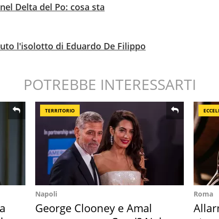
nel Delta del Po: cosa sta
to l'isolotto di Eduardo De Filippo
POTREBBE INTERESSARTI
TERRITORIO
ECCEL
Napoli
Roma
Ha
George Clooney e Amal
Allar