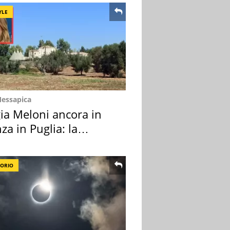
YLE
Messapica
ia Meloni ancora in
za in Puglia: la
ion scelta
TORIO