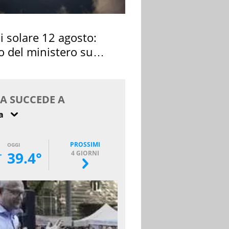
si solare 12 agosto:
o del ministero su
 osservarla