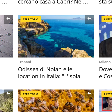
l
cercano casa a Capri? Nel
sta 
mirino una villa
nost
TERRITORIO
LIFES
Trapani
Milano
Odissea di Nolan e le
Dove 
location in Italia: "L'isola
e Cos
sembra Itaca"
loro 
TERRITORIO
LIFES