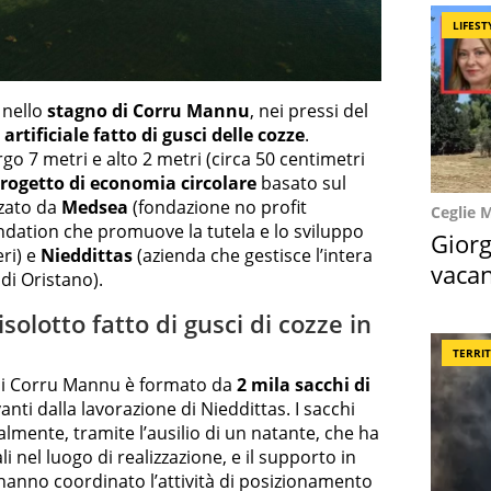
LIFEST
 nello
stagno di Corru Mannu
, nei pressi del
 artificiale fatto di gusci delle cozze
.
argo 7 metri e alto 2 metri (circa 50 centimetri
rogetto di economia circolare
basato sul
izzato da
Medsea
(fondazione no profit
Ceglie 
dation che promuove la tutela e lo sviluppo
Giorg
eri) e
Nieddittas
(azienda che gestisce l’intera
vacan
 di Oristano).
locat
solotto fatto di gusci di cozze in
TERRI
no di Corru Mannu è formato da
2 mila sacchi di
vanti dalla lavorazione di Nieddittas. I sacchi
almente, tramite l’ausilio di un natante, che ha
i nel luogo di realizzazione, e il supporto in
anno coordinato l’attività di posizionamento