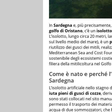
In
Sardegna
e, più precisamente,
golfo di Oristano
, c’è un
isolotto
L’isolotto, lungo circa 20 metri, l
sul livello medio del mare), è un
p
riutilizzo dei gusci dei mitili, real
Mediterranean Sea and Cost Foun
sostenibile degli ecosistemi costi
filiera della mitilicoltura nel Golfo
Come è nato e perché l’i
Sardegna
L’isolotto artificiale nello stag
iuta pieni di gusci di cozze
, deri
sono stati collocati nel sito manu
permesso il trasporto dei material
acqua di due sommozzatori, che h