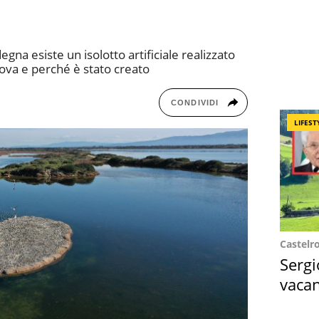
gna esiste un isolotto artificiale realizzato
trova e perché è stato creato
CONDIVIDI
LIFEST
Castelr
Sergi
vacan
locat