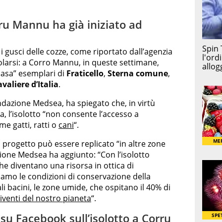
rru Mannu ha già iniziato ad
n i gusci delle cozze, come riportato dall’agenzia
polarsi: a Corro Mannu, in queste settimane,
“casa” esemplari di
Fraticello
,
Sterna comune
,
valiere d’Italia
.
ondazione Medsea, ha spiegato che, in virtù
a, l’isolotto “non consente l’accesso a
me gatti, ratti o
cani
“.
l progetto può essere replicato “in altre zone
zione Medsea ha aggiunto: “Con l’isolotto
che diventano una risorsa in ottica di
riamo le condizioni di conservazione della
i bacini, le zone umide, che ospitano il 40% di
viventi del nostro pianeta
“.
su Facebook sull’isolotto a Corru