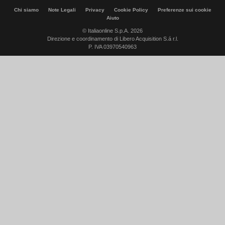
Chi siamo
Note Legali
Privacy
Cookie Policy
Preferenze sui cookie
Aiuto
© Italiaonline S.p.A. 2026
Direzione e coordinamento di Libero Acquisition S.á r.l.
P. IVA 03970540963