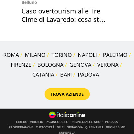
Belluno
Caso overtourism alle Tre
Cime di Lavaredo: cosa sta
succedendo
ROMA
MILANO
TORINO
NAPOLI
PALERMO
FIRENZE
BOLOGNA
GENOVA
VERONA
CATANIA
BARI
PADOVA
TROVA AZIENDE
LIBERO
VIRGILIO
PAGINEGIALLE
PAGINEGIALLE SHOP
PGCASA
PAGINEBIANCHE
TUTTOCITTÀ
DILEI
SIVIAGGIA
QUIFINANZA
BUONISSIMO
SUPEREVA