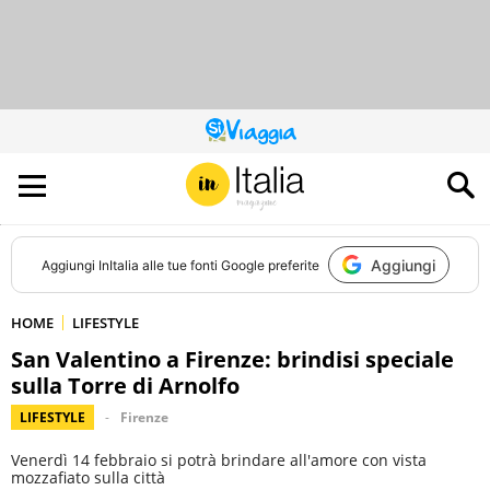
QUESTO
SITO
CONTRIBUISCE
ALL’AUDIENCE
DI
Aggiungi
Aggiungi
InItalia
alle tue fonti Google preferite
HOME
LIFESTYLE
San Valentino a Firenze: brindisi speciale
sulla Torre di Arnolfo
LIFESTYLE
Firenze
Venerdì 14 febbraio si potrà brindare all'amore con vista
mozzafiato sulla città