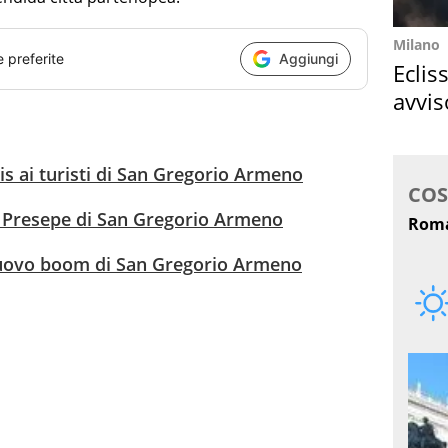
Milano
e preferite
Aggiungi
Eclis
avvis
come
tis ai turisti di San Gregorio Armeno
l Presepe di San Gregorio Armeno
l nuovo boom di San Gregorio Armeno