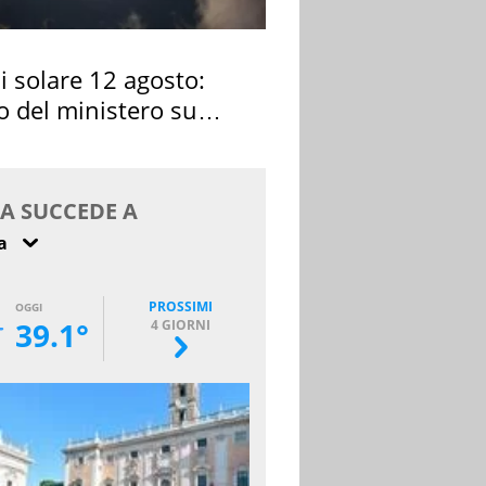
si solare 12 agosto:
o del ministero su
 osservarla