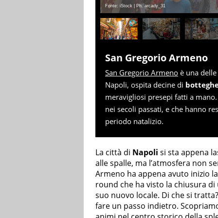
Fonte: iStock | Ph. arcady_31
San Gregorio Armeno
San Gregorio Armeno
è una delle
Napoli, ospita decine di
botteghe
meravigliosi presepi fatti a mano. 
nei secoli passati, e che hanno res
periodo natalizio.
La città di
Napoli
si sta appena la
alle spalle, ma l’atmosfera non 
Armeno ha appena avuto inizio l
round che ha visto la chiusura di
suo nuovo locale. Di che si tratt
fare un passo indietro. Scopriamo
animi nel centro storico della sp