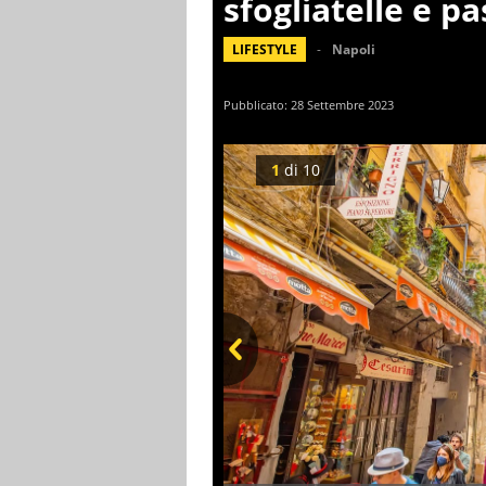
sfogliatelle e pa
LIFESTYLE
Napoli
Pubblicato:
28 Settembre 2023
1
di
10
Prev