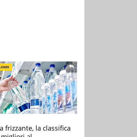
LENZE
 frizzante, la classifica
 migliori al