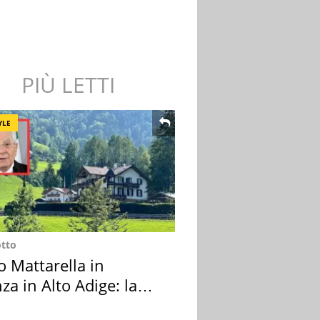
PIÙ LETTI
YLE
otto
o Mattarella in
za in Alto Adige: la
ion scelta