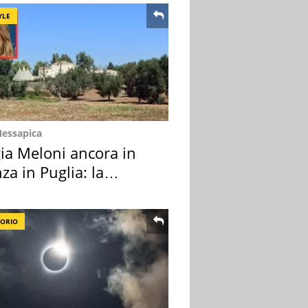
YLE
Messapica
ia Meloni ancora in
za in Puglia: la
ion scelta
TORIO