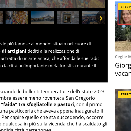
LIFEST
Next
 vie più famose al mondo: situata nel cuore di
 di artigiani
dediti alla realizzazione di
Ceglie 
Si tratta di un'arte antica, che affonda le sue radici
Giorg
o la città un'importante meta turistica durante il
vacan
locat
sciando le bollenti temperature dell’estate 2023
TERRI
sembra essere meno rovente: a San Gregorio
a
“faida” tra sfogliatelle e pastori
, con il primo
 una pasticceria che aveva appena inaugurato il
a? Per capire quello che sta succedendo, occorre
 qualcosa in più sulla vicenda che ha scaldato gli
lendida città partenopea.