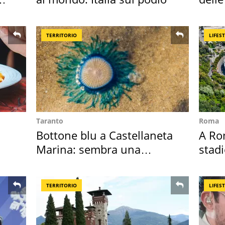
supe
TERRITORIO
LIFES
Taranto
Roma
Bottone blu a Castellaneta
A Ro
Marina: sembra una
stadi
medusa ma non lo è
Roma
TERRITORIO
LIFES