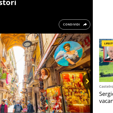
stori
CONDIVIDI
LIFEST
Castelr
Next
Sergi
vacan
locat