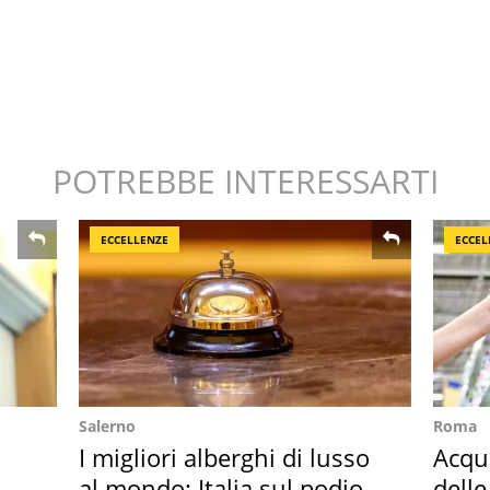
POTREBBE INTERESSARTI
ECCELLENZE
ECCEL
Salerno
Roma
I migliori alberghi di lusso
Acqua
al mondo: Italia sul podio
delle