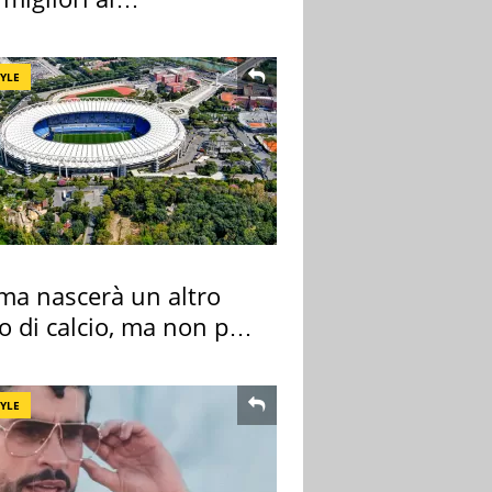
rmercato
TYLE
ma nascerà un altro
o di calcio, ma non per
 e Lazio
TYLE