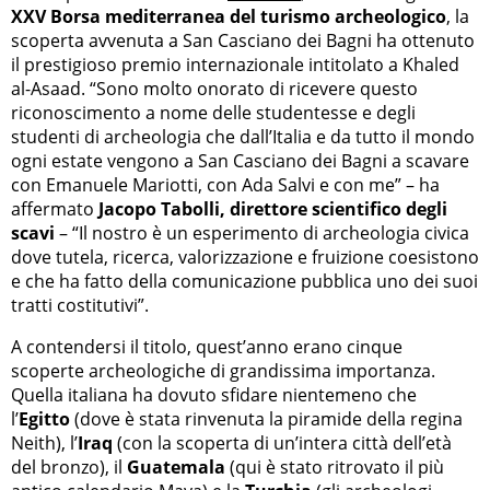
XXV Borsa mediterranea del turismo archeologico
, la
scoperta avvenuta a San Casciano dei Bagni ha ottenuto
il prestigioso premio internazionale intitolato a Khaled
al-Asaad. “Sono molto onorato di ricevere questo
riconoscimento a nome delle studentesse e degli
studenti di archeologia che dall’Italia e da tutto il mondo
ogni estate vengono a San Casciano dei Bagni a scavare
con Emanuele Mariotti, con Ada Salvi e con me” – ha
affermato
Jacopo Tabolli, direttore scientifico degli
scavi
– “Il nostro è un esperimento di archeologia civica
dove tutela, ricerca, valorizzazione e fruizione coesistono
e che ha fatto della comunicazione pubblica uno dei suoi
tratti costitutivi”.
A contendersi il titolo, quest’anno erano cinque
scoperte archeologiche di grandissima importanza.
Quella italiana ha dovuto sfidare nientemeno che
l’
Egitto
(dove è stata rinvenuta la piramide della regina
Neith), l’
Iraq
(con la scoperta di un’intera città dell’età
del bronzo), il
Guatemala
(qui è stato ritrovato il più