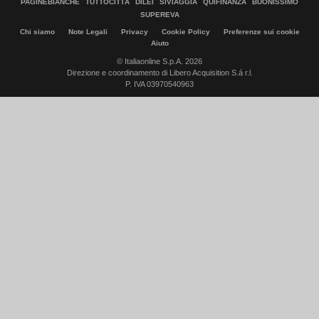
PAGINEBIANCHE
TUTTOCITTÀ
DILEI
SIVIAGGIA
QUIFINANZA
BUONISSIMO
SUPEREVA
Chi siamo
Note Legali
Privacy
Cookie Policy
Preferenze sui cookie
Aiuto
© Italiaonline S.p.A. 2026
Direzione e coordinamento di Libero Acquisition S.á r.l.
P. IVA 03970540963