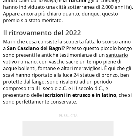
antico calendario Maya) e la
Turchia
(gli archeologi
hanno individuato una città sotterranea di 2.000 anni fa).
Appare ancora più chiaro quanto, dunque, questo
premio sia stato meritato.
Il ritrovamento del 2022
Ma in che cosa consiste la scoperta fatta lo scorso anno
a
San Casciano dei Bagni
? Presso questo piccolo borgo
sono presenti le antiche testimonianze di un
santuario
votivo romano
, con vasche sacre un tempo piene di
acque bollenti, fontane e altari meravigliosi. È qui che gli
scavi hanno riportato alla luce 24 statue di bronzo, ben
protette dal fango: sono risalenti ad un periodo
compreso tra il II secolo a.C. e il I secolo d.C., e
presentano delle
iscrizioni in etrusco e in latino
, che si
sono perfettamente conservate.