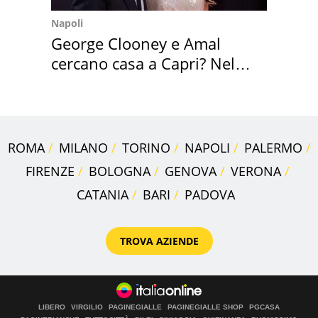
Napoli
George Clooney e Amal
cercano casa a Capri? Nel
mirino una villa
ROMA
MILANO
TORINO
NAPOLI
PALERMO
FIRENZE
BOLOGNA
GENOVA
VERONA
CATANIA
BARI
PADOVA
TROVA AZIENDE
LIBERO
VIRGILIO
PAGINEGIALLE
PAGINEGIALLE SHOP
PGCASA