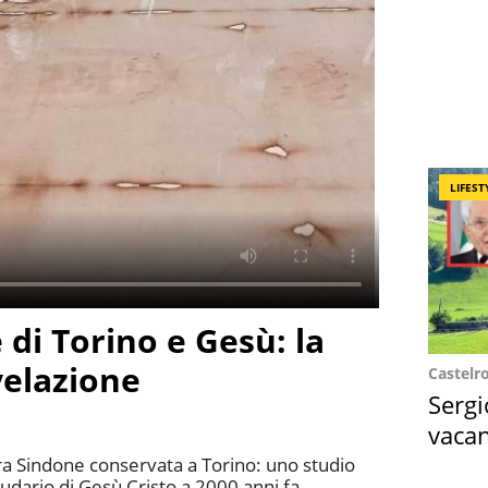
LIFEST
 di Torino e Gesù: la
velazione
Castelr
Sergi
vacan
locat
ra Sindone conservata a Torino: uno studio
udario di Gesù Cristo a 2000 anni fa