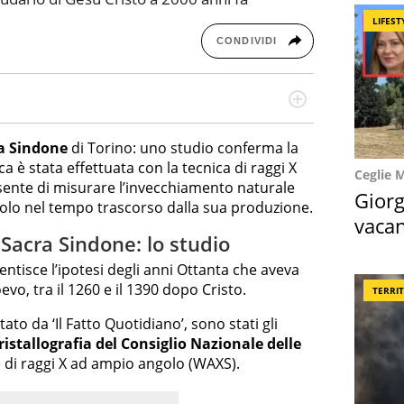
LIFEST
CONDIVIDI
re dieci anni si occupa di informazione sul web,
cronaca, motori, spettacolo e videogame.
a Sindone
di Torino: uno studio conferma la
ca è stata effettuata con la tecnica di raggi X
Ceglie 
ente di misurare l’invecchiamento naturale
Giorg
ndolo nel tempo trascorso dalla sua produzione.
vacan
 Sacra Sindone: lo studio
locat
ntisce l’ipotesi degli anni Ottanta che aveva
evo, tra il 1260 e il 1390 dopo Cristo.
TERRI
ato da ‘Il Fatto Quotidiano’, sono stati gli
Cristallografia del Consiglio Nazionale delle
e di raggi X ad ampio angolo (WAXS).