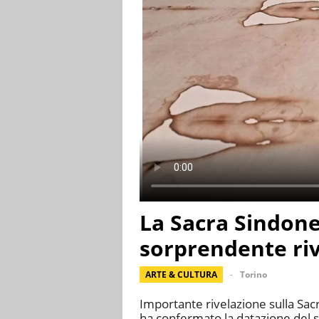
La Sacra Sindone
sorprendente ri
ARTE & CULTURA
Torino
Importante rivelazione sulla Sac
ha confermato la datazione del s