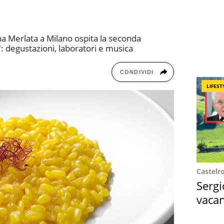
a Merlata a Milano ospita la seconda
": degustazioni, laboratori e musica
CONDIVIDI
LIFEST
Castelr
Sergi
vacan
locat