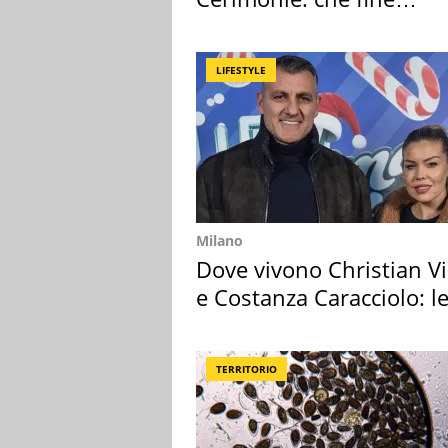
faranno i mobili
LIFESTYLE
Milano
Dove vivono Christian Vi
e Costanza Caracciolo: l
loro case
TERRITORIO