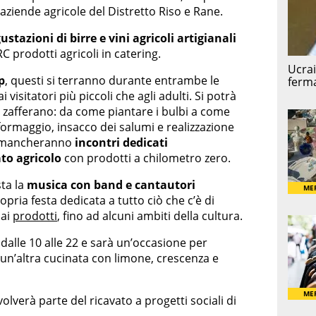
 aziende agricole del Distretto Riso e Rane.
ustazioni di birre e vini agricoli artigianali
C prodotti agricoli in catering.
p
, questi si terranno durante entrambe le
i visitatori più piccoli che agli adulti. Si potrà
 zafferano: da come piantare i bulbi a come
formaggio, insacco dei salumi e realizzazione
on mancheranno
incontri dedicati
to agricolo
con prodotti a chilometro zero.
sta la
musica con band e cantautori
pria festa dedicata a tutto ciò che c’è di
 ai
prodotti
, fino ad alcuni ambiti della cultura.
 dalle 10 alle 22 e sarà un’occasione per
e un’altra cucinata con limone, crescenza e
olverà parte del ricavato a progetti sociali di