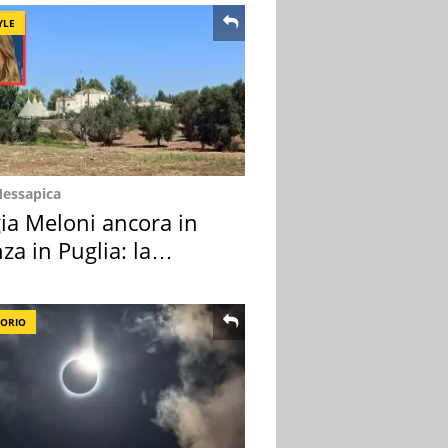
YLE
Messapica
ia Meloni ancora in
za in Puglia: la
ion scelta
TORIO