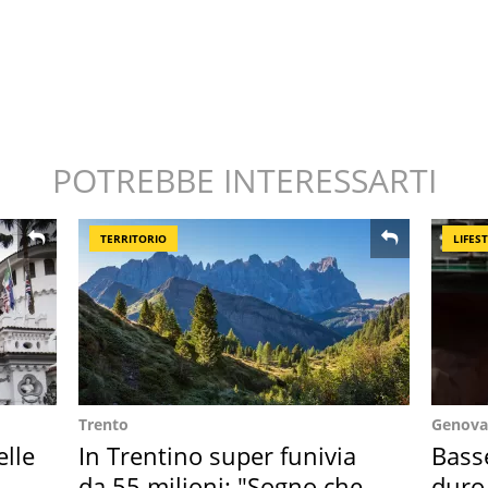
POTREBBE INTERESSARTI
TERRITORIO
LIFES
Trento
Genova
elle
In Trentino super funivia
Basse
da 55 milioni: "Sogno che si
duro