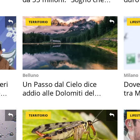
realizza"
dell'
TERRITORIO
LIFES
Belluno
Milano
eri
Un Passo dal Cielo dice
Dove
e
addio alle Dolomiti del
tra M
Cadore
Magg
TERRITORIO
LIFES