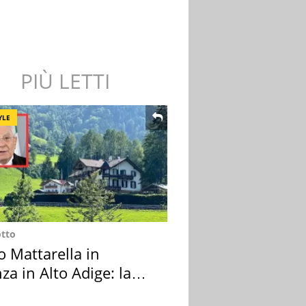
PIÙ LETTI
YLE
otto
o Mattarella in
za in Alto Adige: la
ion scelta