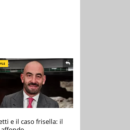
TYLE
tti e il caso frisella: il
 affondo