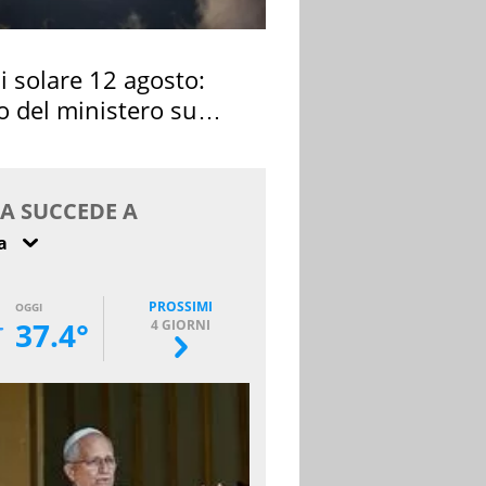
si solare 12 agosto:
o del ministero su
 osservarla