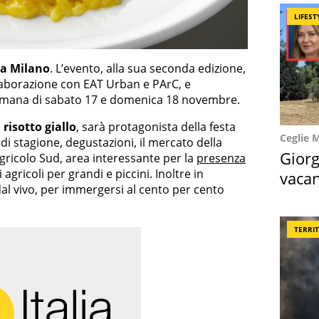
LIFEST
 a Milano
. L’evento, alla sua seconda edizione,
laborazione con EAT Urban e PArC, e
ettimana di sabato 17 e domenica 18 novembre.
l
risotto giallo
, sarà protagonista della festa
Ceglie 
 stagione, degustazioni, il mercato della
Giorg
Agricolo Sud, area interessante per la
presenza
i agricoli per grandi e piccini. Inoltre in
vacan
l vivo, per immergersi al cento per cento
locat
TERRI