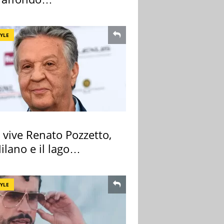
infettivologo
TYLE
 vive Renato Pozzetto,
ilano e il lago
iore
TYLE