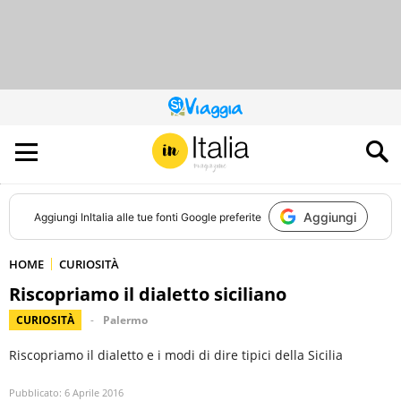
QUESTO
SITO
CONTRIBUISCE
ALL’AUDIENCE
DI
Aggiungi
Aggiungi
InItalia
alle tue fonti Google preferite
HOME
CURIOSITÀ
Riscopriamo il dialetto siciliano
CURIOSITÀ
Palermo
Riscopriamo il dialetto e i modi di dire tipici della Sicilia
Pubblicato:
6 Aprile 2016