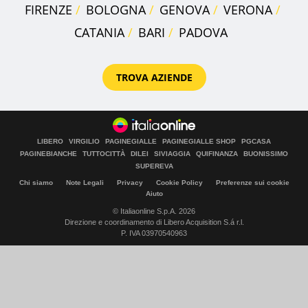
FIRENZE
BOLOGNA
GENOVA
VERONA
CATANIA
BARI
PADOVA
TROVA AZIENDE
LIBERO
VIRGILIO
PAGINEGIALLE
PAGINEGIALLE SHOP
PGCASA
PAGINEBIANCHE
TUTTOCITTÀ
DILEI
SIVIAGGIA
QUIFINANZA
BUONISSIMO
SUPEREVA
Chi siamo
Note Legali
Privacy
Cookie Policy
Preferenze sui cookie
Aiuto
© Italiaonline S.p.A. 2026
Direzione e coordinamento di Libero Acquisition S.á r.l.
P. IVA 03970540963