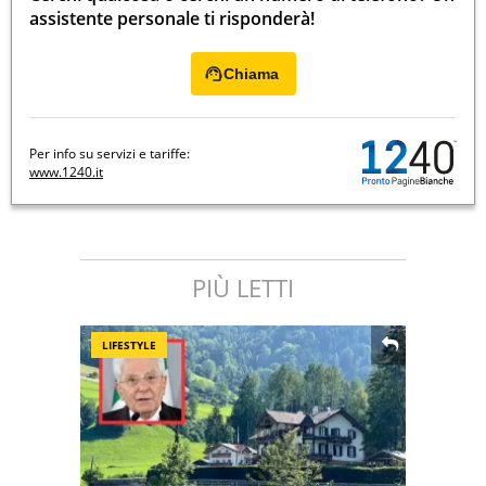
assistente personale ti risponderà!
Chiama
Per info su servizi e tariffe:
www.1240.it
PIÙ LETTI
LIFESTYLE