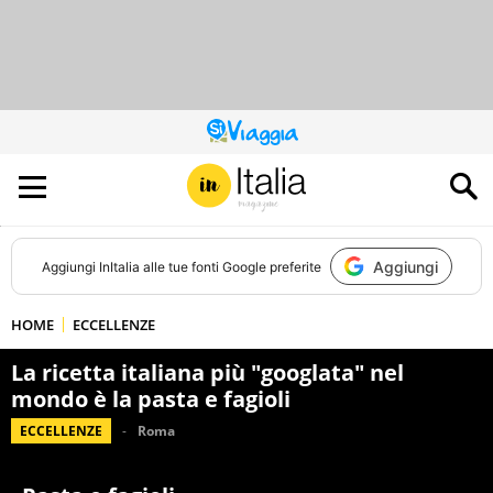
QUESTO
SITO
CONTRIBUISCE
ALL’AUDIENCE
DI
Aggiungi
Aggiungi
InItalia
alle tue fonti Google preferite
HOME
ECCELLENZE
La ricetta italiana più "googlata" nel
mondo è la pasta e fagioli
ECCELLENZE
Roma