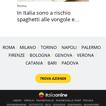
Roma
In Italia sono a rischio
spaghetti alle vongole e
sautè di cozze
ROMA
MILANO
TORINO
NAPOLI
PALERMO
FIRENZE
BOLOGNA
GENOVA
VERONA
CATANIA
BARI
PADOVA
TROVA AZIENDE
LIBERO
VIRGILIO
PAGINEGIALLE
PAGINEGIALLE SHOP
PGCASA
PAGINEBIANCHE
TUTTOCITTÀ
DILEI
SIVIAGGIA
QUIFINANZA
BUONISSIMO