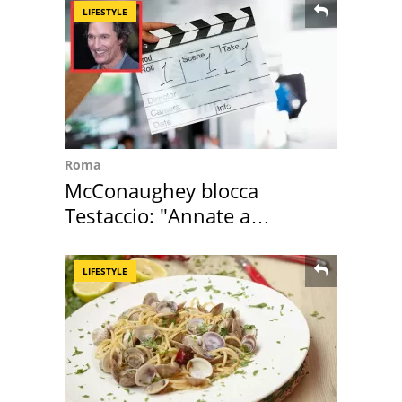
LIFESTYLE
Roma
McConaughey blocca
Testaccio: "Annate a
Positano a rompe er c..."
LIFESTYLE