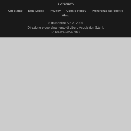
SUPEREVA
Chi siamo
Note Legali
Privacy
Cookie Policy
Preferenze sui cookie
Aiuto
© Italiaonline S.p.A. 2026
Direzione e coordinamento di Libero Acquisition S.á r.l.
P. IVA 03970540963