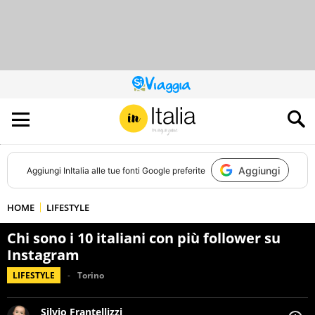
QUESTO
SITO
CONTRIBUISCE
ALL’AUDIENCE
DI
Aggiungi
Aggiungi
InItalia
alle tue fonti Google preferite
HOME
LIFESTYLE
Chi sono i 10 italiani con più follower su
Instagram
LIFESTYLE
Torino
Silvio Frantellizzi