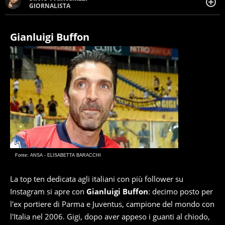
GIORNALISTA
Giornalista pubblicista. Da oltre dieci anni si occupa di
informazione sul web, scrivendo di sport, attualità,
cronaca, motori, spettacolo e videogame.
Gianluigi Buffon
Fonte: ANSA - ELISABETTA BARACCHI
La top ten dedicata agli italiani con più follower su
Instagram si apre con
Gianluigi Buffon
: decimo posto per
l'ex portiere di Parma e Juventus, campione del mondo con
l'Italia nel 2006. Gigi, dopo aver appeso i guanti al chiodo,