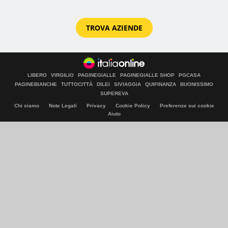
TROVA AZIENDE
LIBERO
VIRGILIO
PAGINEGIALLE
PAGINEGIALLE SHOP
PGCASA
PAGINEBIANCHE
TUTTOCITTÀ
DILEI
SIVIAGGIA
QUIFINANZA
BUONISSIMO
SUPEREVA
Chi siamo
Note Legali
Privacy
Cookie Policy
Preferenze sui cookie
Aiuto
© Italiaonline S.p.A. 2026
Direzione e coordinamento di Libero Acquisition S.á r.l.
P. IVA 03970540963