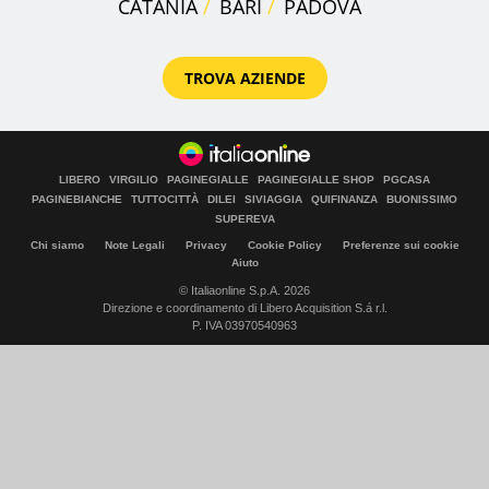
CATANIA
BARI
PADOVA
TROVA AZIENDE
LIBERO
VIRGILIO
PAGINEGIALLE
PAGINEGIALLE SHOP
PGCASA
PAGINEBIANCHE
TUTTOCITTÀ
DILEI
SIVIAGGIA
QUIFINANZA
BUONISSIMO
SUPEREVA
Chi siamo
Note Legali
Privacy
Cookie Policy
Preferenze sui cookie
Aiuto
© Italiaonline S.p.A. 2026
Direzione e coordinamento di Libero Acquisition S.á r.l.
P. IVA 03970540963