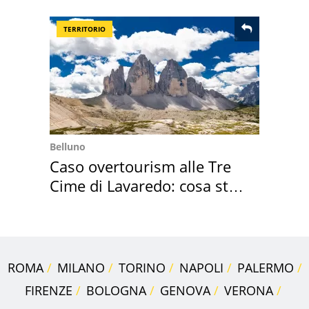
loro case
TERRITORIO
Belluno
Caso overtourism alle Tre
Cime di Lavaredo: cosa sta
succedendo
ROMA
MILANO
TORINO
NAPOLI
PALERMO
FIRENZE
BOLOGNA
GENOVA
VERONA