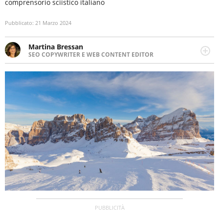
comprensorio sciistico italiano
Pubblicato:
21 Marzo 2024
Martina Bressan
SEO COPYWRITER E WEB CONTENT EDITOR
Appassionata di viaggi, di trail running e di yoga, ama
scoprire nuovi posti e nuove culture. Curiosa,
determinata e intraprendente adora leggere ma
soprattutto scrivere.