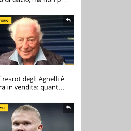
 e Lazio
TORIO
 Frescot degli Agnelli è
ra in vendita: quanto
a
TYLE