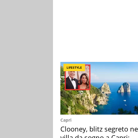
LIFESTYLE
Capri
Clooney, blitz segreto ne
villa da sogno a Capri: