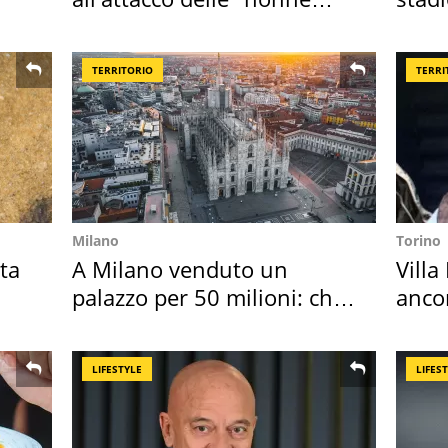
della pasta" a Roma
Roma
TERRITORIO
TERRI
Milano
Torino
ta
A Milano venduto un
Villa
palazzo per 50 milioni: chi
anco
l'ha comprato
cost
LIFESTYLE
LIFES