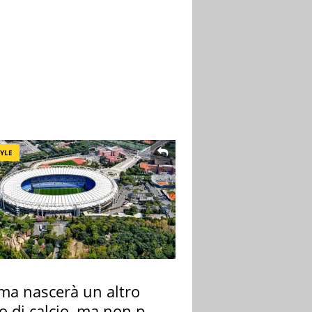
TYLE
ma nascerà un altro
o di calcio, ma non per