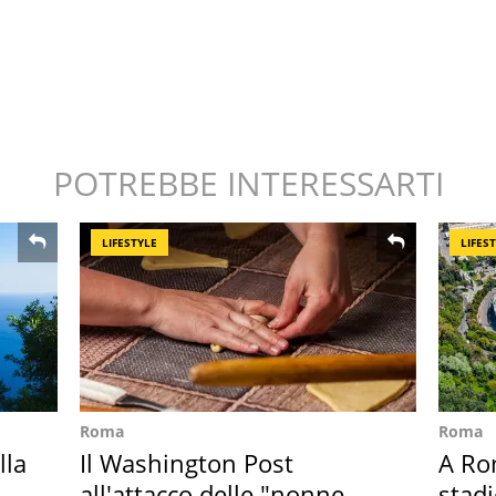
POTREBBE INTERESSARTI
LIFESTYLE
LIFES
Roma
Roma
lla
Il Washington Post
A Ro
all'attacco delle "nonne
stadi