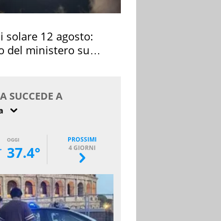
si solare 12 agosto:
o del ministero su
 osservarla