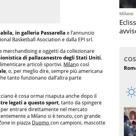
Milano
Eclis
avvis
bila, in galleria Passarella
e l’annuncio
come
ional Basketball Asociation e dalla EPI srl.
e merchandising e oggetti da collezionare
ionistica di pallacanestro degli Stati Uniti
.
dimenticare articoli sportivi.
Milan
o così
ale
, o, per meglio dire, sempre più americana
 che tanto funzionano dall’altra parte
acciano è cosa ormai risaputa anche dopo il
tre legati a questo sport
, tanto da spingere
lia per entrare direttamente nel mercato
centemente a Milano si è tenuto, con grande
Zone in piazza
Duomo
con campioni, mascotte