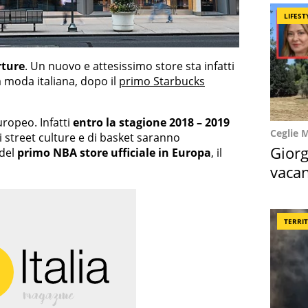
LIFEST
rture
. Un nuovo e attesissimo store sta infatti
a moda italiana, dopo il
primo Starbucks
uropeo. Infatti
entro la stagione 2018 – 2019
Ceglie 
i street culture e di basket saranno
Giorg
 del
primo NBA store ufficiale in Europa
, il
vacan
locat
TERRI