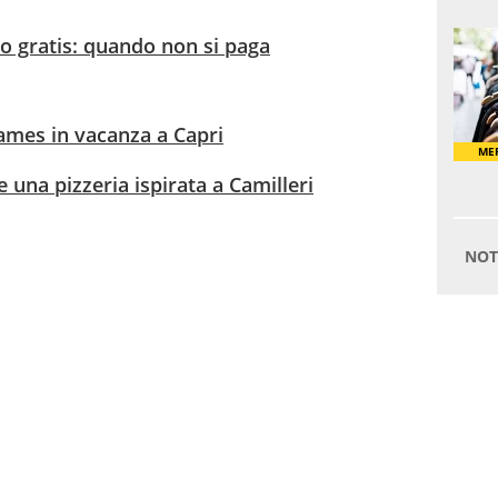
no gratis: quando non si paga
ames in vacanza a Capri
 una pizzeria ispirata a Camilleri