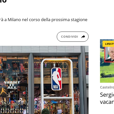
à a Milano nel corso della prossima stagione
CONDIVIDI
LIFEST
Castelr
Sergi
vacan
locat