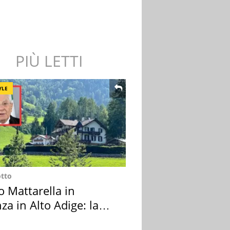
PIÙ LETTI
YLE
otto
o Mattarella in
za in Alto Adige: la
ion scelta