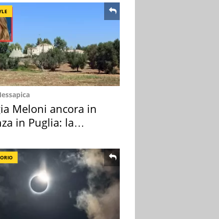
YLE
Messapica
ia Meloni ancora in
za in Puglia: la
ion scelta
TORIO