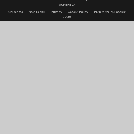
SUPEREVA
Chi siamo
Note Legali
Privacy
Cookie Policy
Preferenze sui cookie
Aiuto
© Italiaonline S.p.A. 2026
Direzione e coordinamento di Libero Acquisition S.á r.l.
P. IVA 03970540963