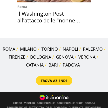
Roma
Il Washington Post
all'attacco delle "nonne
della pasta" a Roma
ROMA
MILANO
TORINO
NAPOLI
PALERMO
FIRENZE
BOLOGNA
GENOVA
VERONA
CATANIA
BARI
PADOVA
TROVA AZIENDE
LIBERO
VIRGILIO
PAGINEGIALLE
PAGINEGIALLE SHOP
PGCASA
PAGINEBIANCHE
TUTTOCITTÀ
DILEI
SIVIAGGIA
QUIFINANZA
BUONISSIMO