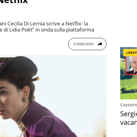
 Cecilia Di Lernia scrive a Netflix: la
e di Lidia Poët” in onda sulla piattaforma
CONDIVIDI
LIFEST
Castelr
Sergi
vacan
locat