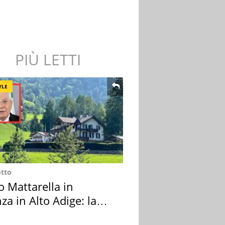
PIÙ LETTI
YLE
otto
o Mattarella in
za in Alto Adige: la
ion scelta