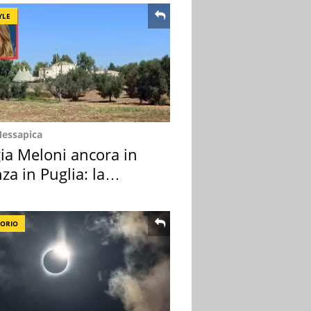
YLE
Messapica
ia Meloni ancora in
za in Puglia: la
ion scelta
TORIO