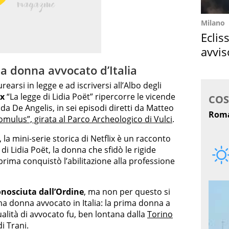
Milano
Eclis
avvis
come
ma donna avvocato d’Italia
earsi in legge e ad iscriversi all’Albo degli
ix
“La legge di Lidia Poët” ripercorre le vicende
da De Angelis, in sei episodi diretti da Matteo
omulus”, girata al Parco Archeologico di Vulci
.
 la mini-serie storica di Netflix è un racconto
di Lidia Poët, la donna che sfidò le rigide
prima conquistò l’abilitazione alla professione
onosciuta dall’Ordine
, ma non per questo si
ma donna avvocato in Italia: la prima donna a
ualità di avvocato fu, ben lontana dalla
Torino
i Trani.