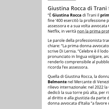
Giustina Rocca di Trani
“È
Giustina Rocca
di Trani il
prim
fine ‘400 esercitò la professione pr
assessora e a sua volta avvocata
Netflix, in verità
non la prima prot
Le parole della professionista tra
chiare: “La prima donna avvocato 
scrive Di Lernia. “Celebre è il lodo
pronunciato in lingua volgare, anz
renderlo comprensibile al pubblic
ricorda l’ex assessora.
Quella di Giustina Rocca, la donn
Belmonte
nel Mercante di Venezi
rilievo internazionale: nel 2022 la
dedicò la sua torre più alta, per r
al diritto e alla giustizia da part
donna avvocata d’Italia “a favore 