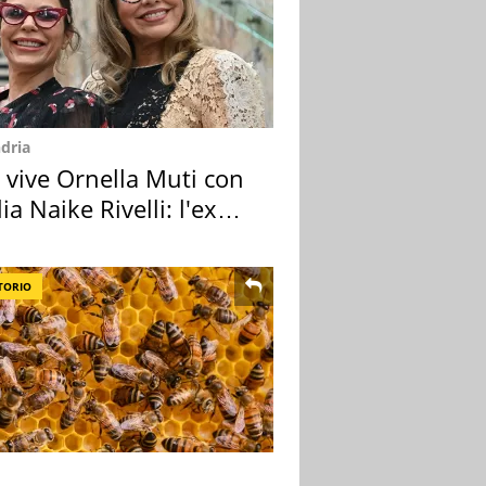
dria
 vive Ornella Muti con
glia Naike Rivelli: l'ex
zia
TORIO