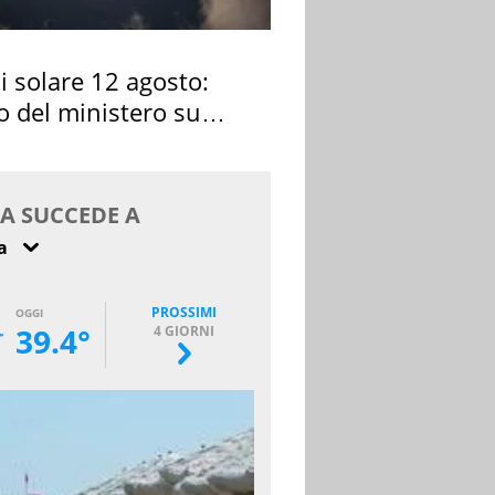
si solare 12 agosto:
o del ministero su
 osservarla