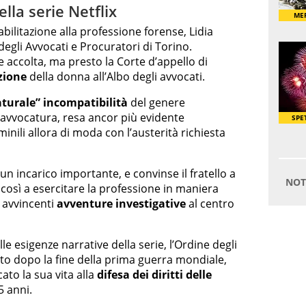
ella serie Netflix
ilitazione alla professione forense, Lidia
 degli Avvocati e Procuratori di Torino.
e accolta, ma presto la Corte d’appello di
izione
della donna all’Albo degli avvocati.
turale” incompatibilità
del genere
’avvocatura, resa ancor più evidente
mminili allora di moda con l’austerità richiesta
n incarico importante, e convinse il fratello a
 così a esercitare la professione in maniera
e avvincenti
avventure investigative
al centro
le esigenze narrative della serie, l’Ordine degli
to dopo la fine della prima guerra mondiale,
to la sua vita alla
difesa dei diritti delle
5 anni.