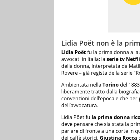
Lidia Poët non è la pri
Lidia Poët
fu la prima donna a laur
avvocati in Italia: la
serie tv Netfl
della donna, interpretata da Matil
Rovere – già regista della serie
“R
Ambientata nella
Torino
del 1883,
liberamente tratto dalla biografia 
convenzioni dell’epoca e che per 
dell’avvocatura.
Lidia Pöet fu
la prima donna ric
deve pensare che sia stata la pri
parlare di fronte a una corte in q
dei caffè storici
,
Giustina Rocca
d