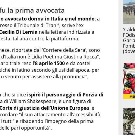
 fu la prima avvocata
o avvocato donna in Italia e nel mondo
: a
esso il Tribunale di Trani”, scrive l’ex
Cecilia Di Lernia
nella lettera indirizzata a
esta italiana contro la piattaforma
.
nese, riportate dal ‘Corriere della Sera’, sono
d’Italia non è Lidia Poët ma Giustina Rocca”,
 arbitrale reso l’
8 aprile 1500
e da costei
iché in latino secondo gli usi dell’epoca, per
o venuto per assistere alla pronuncia”,
a che si dice
ispirò il personaggio di Porzia di
a di William Shakespeare, è una figura di
Corte di giustizia dell’Unione Europea
le
icordare “il suo attaccamento all’accessibilità
e di tutti” e ribadendo l’impegno della prima
delle pari opportunità”.