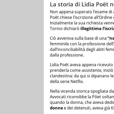
La storia di Lidia Poët n
Non appena superato l’esame di ab
Poët chiese l’iscrizione all’Ordine
Inizialmente la sua richiesta venn
Torino dichiarò
illegittima l’iscr
Ciò avveniva sulla base di una
“na
femminile con la professione dell
dall’inconciliabilità degli abiti fe
dalla professione.
Lidia Poët aveva appena ricevuto u
prenderla come assistente, iniziò
clandestina: da qui si dipanano l
della serie Netflix.
Nella vicenda storica spogliata dal
Avvocati riconobbe la Pöet soltan
quando la donna, che aveva dedica
donne
e dei detenuti, aveva già 6