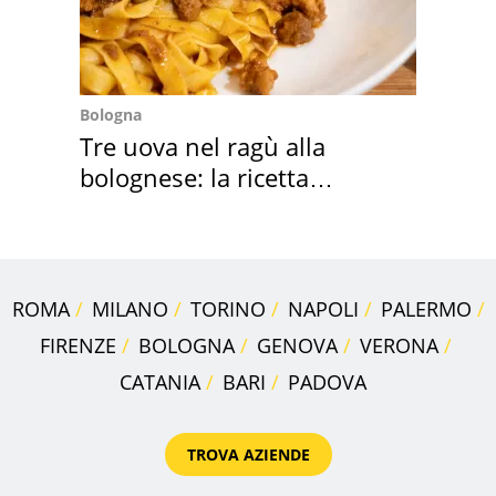
Bologna
Tre uova nel ragù alla
bolognese: la ricetta
"stellata" è un caso
ROMA
MILANO
TORINO
NAPOLI
PALERMO
FIRENZE
BOLOGNA
GENOVA
VERONA
CATANIA
BARI
PADOVA
TROVA AZIENDE