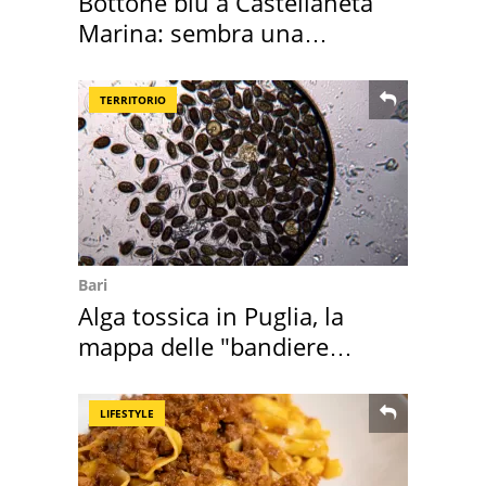
Bottone blu a Castellaneta
Marina: sembra una
medusa ma non lo è
TERRITORIO
Bari
Alga tossica in Puglia, la
mappa delle "bandiere
rosse"
LIFESTYLE