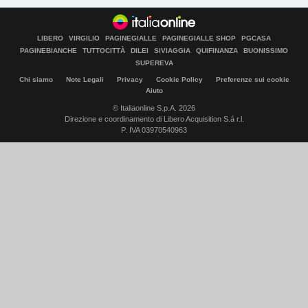
LIBERO
VIRGILIO
PAGINEGIALLE
PAGINEGIALLE SHOP
PGCASA
PAGINEBIANCHE
TUTTOCITTÀ
DILEI
SIVIAGGIA
QUIFINANZA
BUONISSIMO
SUPEREVA
Chi siamo
Note Legali
Privacy
Cookie Policy
Preferenze sui cookie
Aiuto
© Italiaonline S.p.A. 2026
Direzione e coordinamento di Libero Acquisition S.á r.l.
P. IVA 03970540963