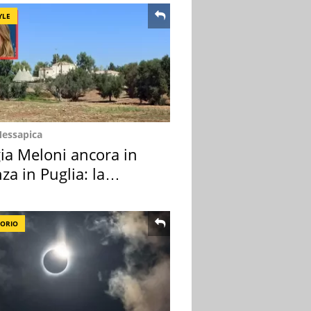
YLE
Messapica
ia Meloni ancora in
za in Puglia: la
ion scelta
TORIO