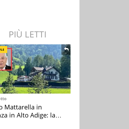
PIÙ LETTI
YLE
otto
o Mattarella in
za in Alto Adige: la
ion scelta