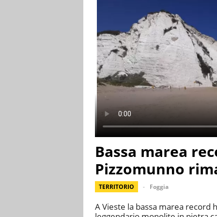
Bassa marea reco
Pizzomunno rima
TERRITORIO
Foggia
A Vieste la bassa marea record ha 
leggendario monolite in pietra c