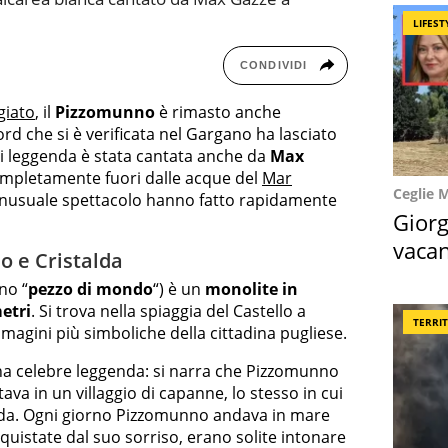
LIFEST
CONDIVIDI
giato
, il
Pizzomunno
è rimasto anche
ord che si è verificata nel Gargano ha lasciato
 cui leggenda è stata cantata anche da
Max
ompletamente fuori dalle acque del
Mar
Ceglie 
 inusuale spettacolo hanno fatto rapidamente
Giorg
vacan
o e Cristalda
locat
no “
pezzo di mondo
“) è un
monolite in
etri
. Si trova nella spiaggia del Castello a
TERRI
magini più simboliche della cittadina pugliese.
na celebre leggenda: si narra che Pizzomunno
va in un villaggio di capanne, lo stesso in cui
lda. Ogni giorno Pizzomunno andava in mare
onquistate dal suo sorriso, erano solite intonare