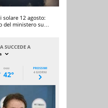
si solare 12 agosto:
o del ministero su
 osservarla