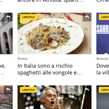
costa
succ
LIFESTYLE
LIFES
Roma
Brescia
ne,
In Italia sono a rischio
Dove
spaghetti alle vongole e
la vi
sautè di cozze
Bres
LIFESTYLE
LIFES