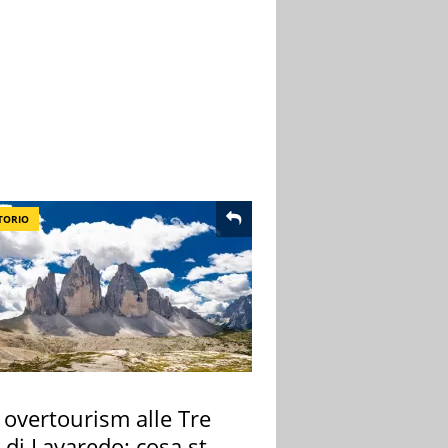
TORIO
 overtourism alle Tre
 di Lavaredo: cosa sta