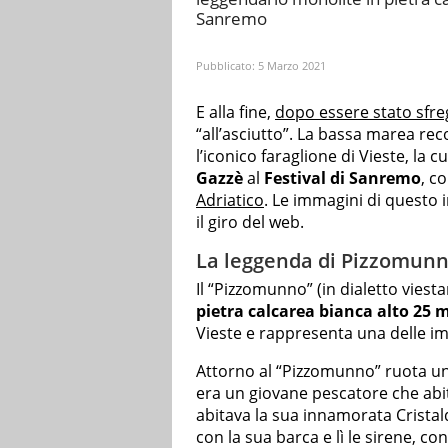
Sanremo
Pubblicato:
5 Marzo 2021
E alla fine,
dopo essere stato sfre
“all’asciutto”. La bassa marea rec
l’iconico faraglione di Vieste, la
Gazzè
al
Festival di Sanremo
, c
Adriatico
. Le immagini di questo
il giro del web.
La leggenda di Pizzomunn
Il “Pizzomunno” (in dialetto viesta
pietra calcarea bianca alto 25 m
Vieste e rappresenta una delle im
Attorno al “Pizzomunno” ruota u
era un giovane pescatore che abita
abitava la sua innamorata Crista
con la sua barca e lì le sirene, c