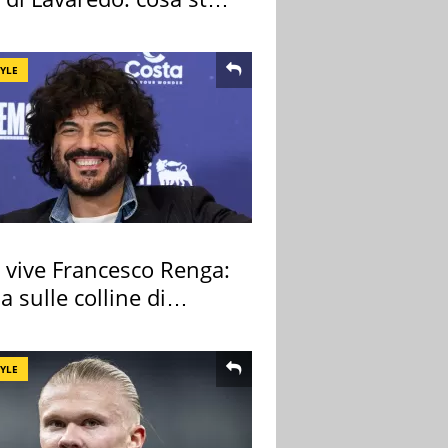
edendo
TYLE
 vive Francesco Renga:
lla sulle colline di
cia
TYLE