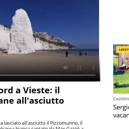
LIFEST
rd a Vieste: il
ne all'asciutto
Castelr
Sergi
vacan
locat
lasciato all'asciutto il Pizzomunno, il
alcarea bianca cantato da Max Gazzè a