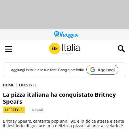
QUESTO
SITO
CONTRIBUISCE
ALL’AUDIENCE
DI
Aggiungi
Aggiungi
InItalia
alle tue fonti Google preferite
HOME
LIFESTYLE
La pizza italiana ha conquistato Britney
Spears
LIFESTYLE
Napoli
Britney Spears, cantante pop anni '90, è in dolce attesa e sente
il desiderio di gustare una deliziosa pizza italiana: a svelarlo è