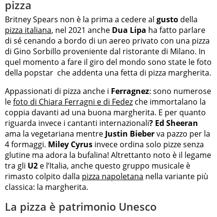
pizza
Britney Spears non è la prima a cedere al
gusto
della
pizza italiana
, nel 2021 anche
Dua Lipa
ha fatto parlare
di sé cenando a bordo di un aereo privato con una pizza
di Gino Sorbillo proveniente dal ristorante di Milano. In
quel momento a fare il giro del mondo sono state le foto
della popstar che addenta una fetta di pizza margherita.
Appassionati di pizza anche i
Ferragnez
: sono numerose
le
foto di Chiara Ferragni e di Fedez
che immortalano la
coppia davanti ad una buona margherita. E per quanto
riguarda invece i cantanti internazionali
? Ed Sheeran
ama la vegetariana mentre
Justin Bieber
va pazzo per la
4 formaggi.
Miley Cyrus
invece ordina solo pizze senza
glutine ma adora la bufalina! Altrettanto noto è il legame
tra gli
U2
e l’Italia, anche questo gruppo musicale è
rimasto colpito dalla
pizza napoletana
nella variante più
classica: la margherita.
La pizza è patrimonio Unesco