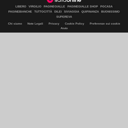
LIBERO
VIRGILIO
PAGINEGIALLE
PAGINEGIALLE SHOP
PGCASA
PAGINEBIANCHE
TUTTOCITTÀ
DILEI
SIVIAGGIA
QUIFINANZA
BUONISSIMO
SUPEREVA
Chi siamo
Note Legali
Privacy
Cookie Policy
Preferenze sui cookie
Aiuto
© Italiaonline S.p.A. 2026
Direzione e coordinamento di Libero Acquisition S.á r.l.
P. IVA 03970540963