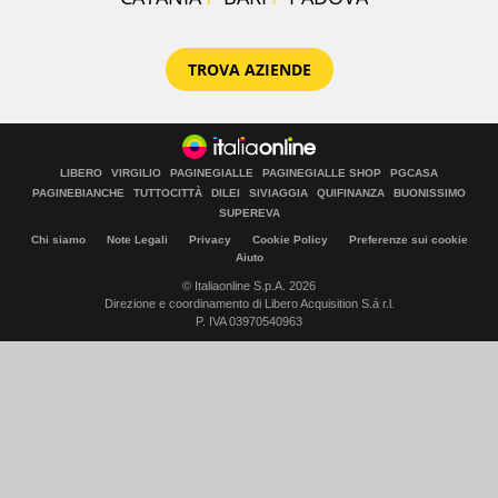
TROVA AZIENDE
LIBERO
VIRGILIO
PAGINEGIALLE
PAGINEGIALLE SHOP
PGCASA
PAGINEBIANCHE
TUTTOCITTÀ
DILEI
SIVIAGGIA
QUIFINANZA
BUONISSIMO
SUPEREVA
Chi siamo
Note Legali
Privacy
Cookie Policy
Preferenze sui cookie
Aiuto
© Italiaonline S.p.A. 2026
Direzione e coordinamento di Libero Acquisition S.á r.l.
P. IVA 03970540963