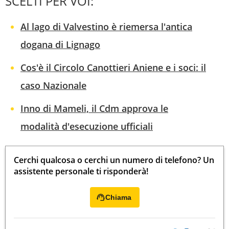
SCELTI PER VOI:
Al lago di Valvestino è riemersa l'antica
dogana di Lignago
Cos'è il Circolo Canottieri Aniene e i soci: il
caso Nazionale
Inno di Mameli, il Cdm approva le
modalità d'esecuzione ufficiali
Cerchi qualcosa o cerchi un numero di telefono? Un
assistente personale ti risponderà!
Chiama