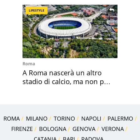
LIFESTYLE
Roma
A Roma nascerà un altro
stadio di calcio, ma non per
Roma e Lazio
ROMA
MILANO
TORINO
NAPOLI
PALERMO
FIRENZE
BOLOGNA
GENOVA
VERONA
CATANIA
BARI
PADOVA