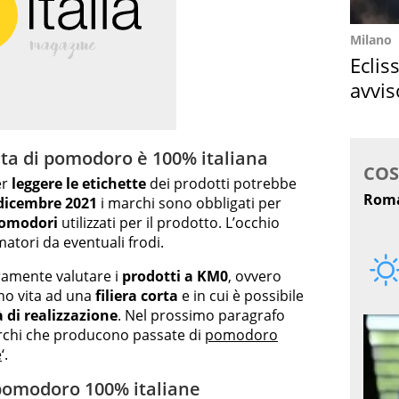
Milano
Eclis
avvis
come
ta di pomodoro è 100% italiana
er
leggere le etichette
dei prodotti potrebbe
 dicembre 2021
i marchi sono obbligati per
 pomodori
utilizzati per il prodotto. L’occhio
matori da eventuali frodi.
uramente valutare i
prodotti a KM0
, ovvero
no vita ad una
filiera corta
e in cui è possibile
 di realizzazione
. Nel prossimo paragrafo
archi che producono passate di
pomodoro
e
‘.
 pomodoro 100% italiane