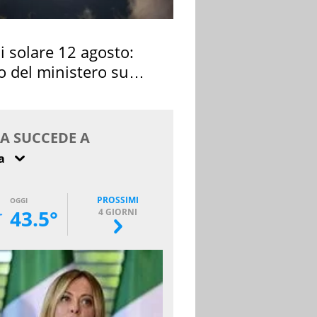
si solare 12 agosto:
o del ministero su
 osservarla