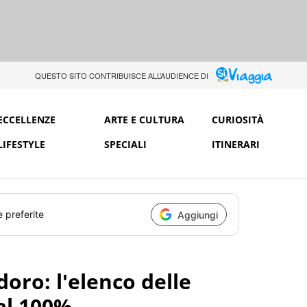
QUESTO SITO CONTRIBUISCE ALL’AUDIENCE DI
ECCELLENZE
ARTE E CULTURA
CURIOSITÀ
LIFESTYLE
SPECIALI
ITINERARI
e preferite
Aggiungi
oro: l'elenco delle
al 100%