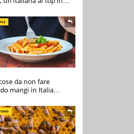
 un'italiana al top in
pa
TYLE
cose da non fare
do mangi in Italia
ndo la BBC
TORIO