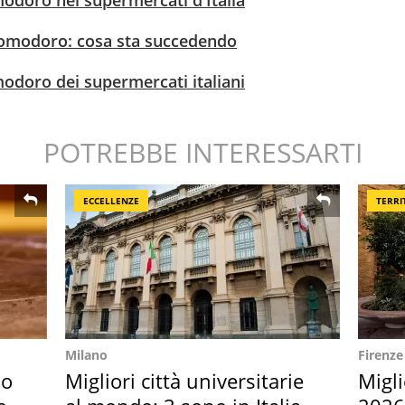
modoro nei supermercati d'Italia
e pomodoro: cosa sta succedendo
modoro dei supermercati italiani
POTREBBE INTERESSARTI
ECCELLENZE
TERRI
Milano
Firenze
so
Migliori città universitarie
Migli