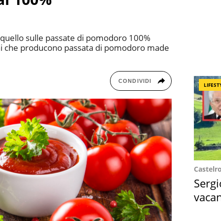
è quello sulle passate di pomodoro 100%
rchi che producono passata di pomodoro made
CONDIVIDI
LIFEST
Castelr
Sergi
vacan
locat