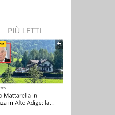
PIÙ LETTI
YLE
otto
o Mattarella in
za in Alto Adige: la
ion scelta