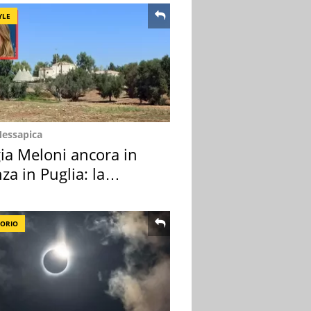
YLE
Messapica
ia Meloni ancora in
za in Puglia: la
ion scelta
TORIO