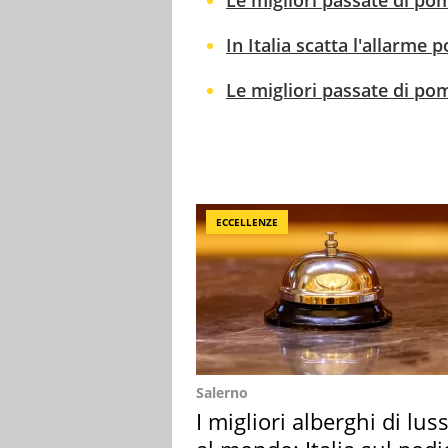
Le migliori passate di po
In Italia scatta l'allarm
Le migliori passate di po
ECCELLENZE
Salerno
I migliori alberghi di lus