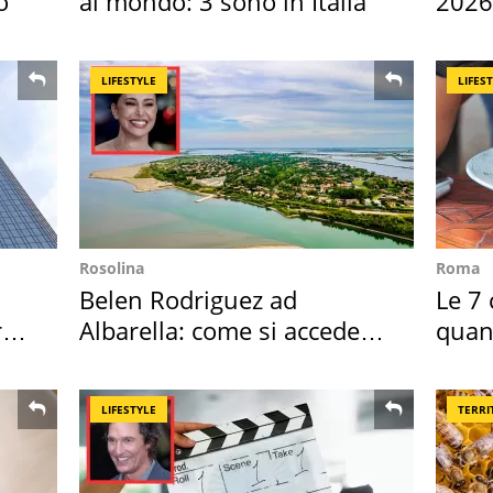
o
al mondo: 3 sono in Italia
2026,
Euro
LIFESTYLE
LIFES
Rosolina
Roma
Belen Rodriguez ad
Le 7 
ro
Albarella: come si accede
quan
all'isola privata
seco
LIFESTYLE
TERRI