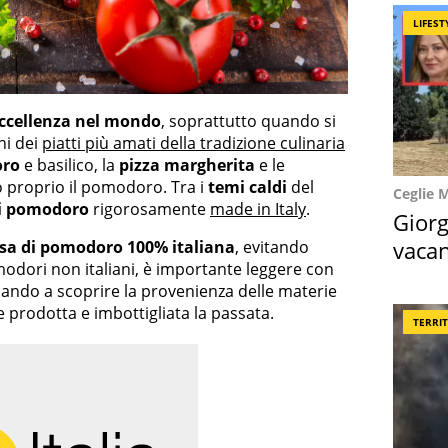
LIFEST
ccellenza nel mondo
, soprattutto quando si
ni dei
piatti più amati della tradizione culinaria
oro
e basilico, la
pizza margherita
e le
proprio il pomodoro. Tra i
temi caldi
del
Ceglie 
di pomodoro
rigorosamente
made in Italy
.
Giorg
vacan
lsa di pomodoro 100% italiana
, evitando
modori non italiani, è importante leggere con
locat
dando a scoprire la provenienza delle materie
e prodotta e imbottigliata la passata.
TERRI