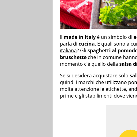
Il
made in Italy
è un simbolo di
e
parla di
cucina
. E quali sono alcu
italiana
? Gli
spaghetti al pomod
bruschette
che in comune hanno 
momento c’è quello della
salsa 
Se si desidera acquistare solo
sa
quindi i marchi che utilizzano po
molta attenzione le etichette, an
prime e gli stabilimenti dove vien