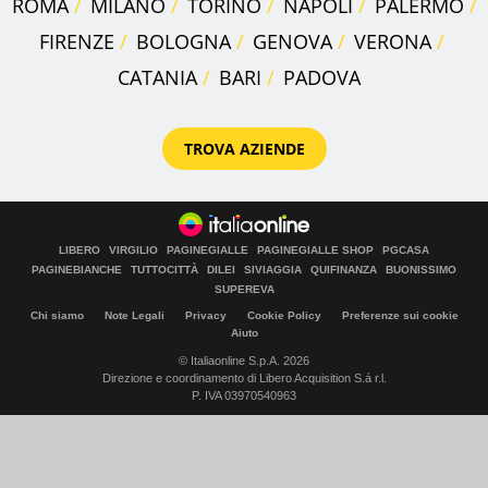
ROMA
MILANO
TORINO
NAPOLI
PALERMO
FIRENZE
BOLOGNA
GENOVA
VERONA
CATANIA
BARI
PADOVA
TROVA AZIENDE
LIBERO
VIRGILIO
PAGINEGIALLE
PAGINEGIALLE SHOP
PGCASA
PAGINEBIANCHE
TUTTOCITTÀ
DILEI
SIVIAGGIA
QUIFINANZA
BUONISSIMO
SUPEREVA
Chi siamo
Note Legali
Privacy
Cookie Policy
Preferenze sui cookie
Aiuto
© Italiaonline S.p.A. 2026
Direzione e coordinamento di Libero Acquisition S.á r.l.
P. IVA 03970540963