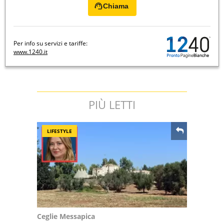
Chiama
Per info su servizi e tariffe:
www.1240.it
PIÙ LETTI
LIFESTYLE
Ceglie Messapica