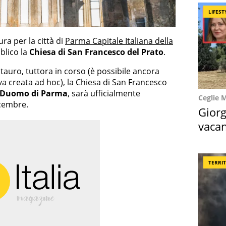
LIFEST
ura per la città di
Parma Capitale Italiana della
bblico la
Chiesa di San Francesco del Prato
.
auro, tuttora in corso (è possibile ancora
iva creata ad hoc), la Chiesa di San Francesco
Duomo di Parma
, sarà ufficialmente
Ceglie 
dicembre.
Giorg
vacan
locat
TERRI