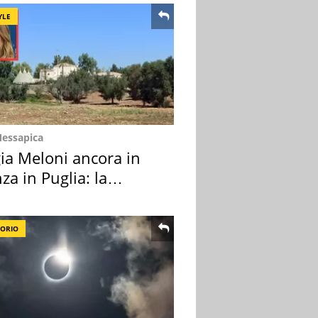
YLE
Messapica
ia Meloni ancora in
za in Puglia: la
ion scelta
TORIO