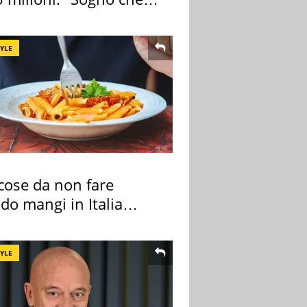
zza"
TYLE
cose da non fare
do mangi in Italia
ndo la BBC
TYLE