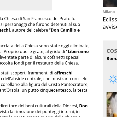
Milano
Eclis
 la Chiesa di San Francesco del Prato fu
mosi personaggi che furono detenuti al suo
avvis
eschi
, autore del celebre “
Don Camillo e
come
acciata della Chiesa sono state oggi eliminate,
. Proprio quelle grate, al grido di “
Liberiamo
diventate parte di alcuni cofanetti speciali
ccolta fondi per il restauro della Chiesa.
 stati scoperti frammenti di
affreschi
o dell’abside centrale, che mostrano un cielo
 corollario alla figura del Cristo Pantocratore,
Sant’Orsola, un putto cinquecentesco, la testa
rettore dei beni culturali della Diocesi,
Don
vista la rimozione dei ponteggi interni, in