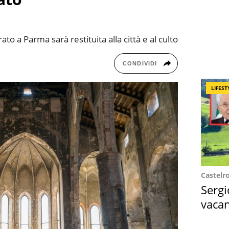
to a Parma sarà restituita alla città e al culto
CONDIVIDI
LIFEST
Castelr
Sergi
vacan
locat