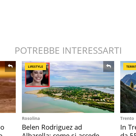
POTREBBE INTERESSARTI
LIFESTYLE
TERRI
Rosolina
Trento
so
Belen Rodriguez ad
In Tr
o
Albarella: come si accede
da 55