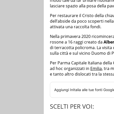
modo tale da far brillare nuovame
lasciare spazio alla posa della p
Per restaurare il Cristo della chiav
dell’abside da poco scoperti nella
attivata una raccolta fondi.
Nella primavera 2020 ricominceran
rosone a 16 raggi creato da
Alber
di terracotta policroma. La visit
sulla città e sul vicino Duomo di 
Per Parma Capitale Italiana della 
ad hoc organizzati in
Emilia
, tra 
e tanto altro dislocati tra la stes
Aggiungi
InItalia
alle tue fonti Googl
SCELTI PER VOI: