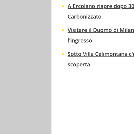
A Ercolano riapre dopo 30
Carbonizzato
Visitare il Duomo di Mila
l'ingresso
Sotto Villa Celimontana c'
scoperta