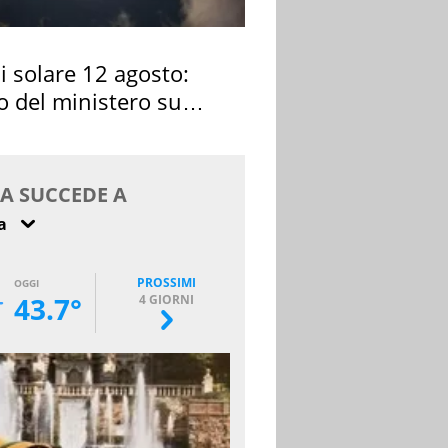
si solare 12 agosto:
o del ministero su
 osservarla