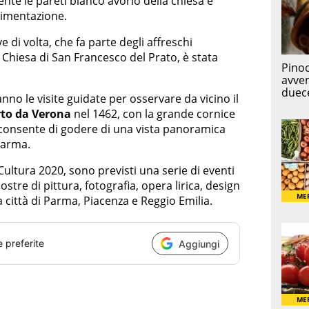
nte le pareti bianco avorio della chiesa e
avimentazione.
e di volta, che fa parte degli affreschi
 Chiesa di San Francesco del Prato, è stata
no le visite guidate per osservare da vicino il
to da Verona
nel 1462, con la grande cornice
a consente di godere di una vista panoramica
Parma.
Cultura 2020, sono previsti una serie di eventi
mostre di pittura, fotografia, opera lirica, design
sa città di Parma, Piacenza e Reggio Emilia.
e preferite
Aggiungi