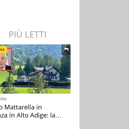
PIÙ LETTI
YLE
otto
o Mattarella in
za in Alto Adige: la
ion scelta