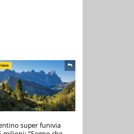
TORIO
entino super funivia
 milioni: "Sogno che si