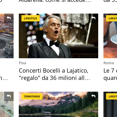
all'isola privata
reali
LIFESTYLE
LIFES
Pisa
Roma
Concerti Bocelli a Lajatico,
Le 7 
hi
"regalo" da 36 milioni alla
quan
Toscana
seco
TERRITORIO
LIFES