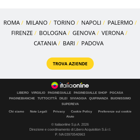
ROMA
MILANO
TORINO
NAPOLI
PALERMO
FIRENZE
BOLOGNA
GENOVA
VERONA
CATANIA
BARI
PADOVA
TROVA AZIENDE
LIBERO
VIRGILIO
PAGINEGIALLE
PAGINEGIALLE SHOP
PGCASA
PAGINEBIANCHE
TUTTOCITTÀ
DILEI
SIVIAGGIA
QUIFINANZA
BUONISSIMO
SUPEREVA
Chi siamo
Note Legali
Privacy
Cookie Policy
Preferenze sui cookie
Aiuto
© Italiaonline S.p.A. 2026
Direzione e coordinamento di Libero Acquisition S.á r.l.
P. IVA 03970540963