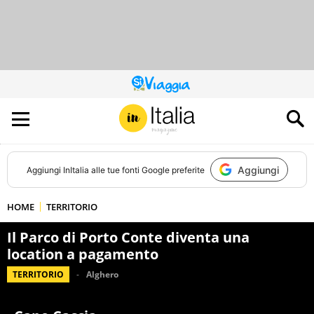
QUESTO
SITO
CONTRIBUISCE
ALL’AUDIENCE
DI
Aggiungi
Aggiungi
InItalia
alle tue fonti Google preferite
HOME
TERRITORIO
Il Parco di Porto Conte diventa una
location a pagamento
TERRITORIO
Alghero