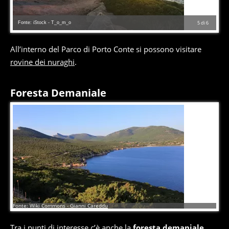
Fonte: iStock - T_o_m_o
5
di
6
All’interno del Parco di Porto Conte si possono visitare
rovine dei nuraghi
.
Foresta Demaniale
6
di
6
Fonte: Wiki Commons - Gianni Careddu
Tra i punti di interesse c’è anche la
foresta demaniale