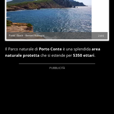
Fonte: iStock - Bernard Bialorucki
2
di
6
Il Parco naturale di
Porto Conte
è una splendida
area
naturale protetta
che si estende per
5350 ettari
.