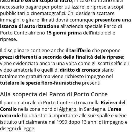
l’
attività è senza scopo di lucro
, in caso contrario sarà
necessario pagare per poter utilizzare le riprese a scopi
pubblicitari o cinematografici. Chi desidera scattare
immagini o girare filmati dovrà comunque
presentare una
istanza di autorizzazione
all’azienda speciale Parco di
Porto Conte almeno
15 giorni prima
dell’inizio delle
riprese.
Il disciplinare contiene anche il
tariffario
che propone
prezzi differenti a seconda della finalità delle riprese
;
viene evidenziato ancora una volta come gli scatti selfie e i
video amatoriali o quelli di
diritto di cronaca
siano
totalmente gratuiti ma viene richiesto impegno nel
tutelare le specie floro-faunistiche
presenti.
Alla scoperta del Parco di Porto Conte
Il parco naturale di Porto Conte si trova nella
Riviera del
Corallo
nella zona nord di
Alghero
, in Sardegna. L’
area
naturale
ha una storia importante alle sue spalle e viene
istituito ufficialmente nel 1999 dopo 13 anni di impegno e
disegni di legge.