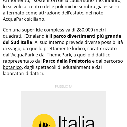
Al momento, i sostenitori della causa sono 140. Intanto,
lo scivolo al centro delle polemiche sembra già essersi
affermato come
attrazione dell’estate
, nel noto
AcquaPark siciliano.
Con una superficie complessiva di 280.000 metri
quadrati, l’Etnaland è
il parco divertimenti più grande
del Sud Italia
. Al suo interno prevede diverse possibilità
di svago, da quello prettamente ludico, caratterizzato
dall’AcquaPark e dal ThemePark, a quello didattico
rappresentato dal
Parco della Preistoria
e dal
percorso
botanico
, dagli spettacoli di edutainment e dai
laboratori didattici.