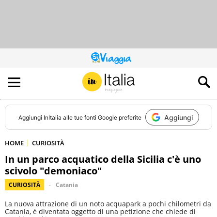
QUESTO
SITO
CONTRIBUISCE
ALL’AUDIENCE
DI
Aggiungi
Aggiungi
InItalia
alle tue fonti Google preferite
HOME
CURIOSITÀ
In un parco acquatico della Sicilia c'è uno
scivolo "demoniaco"
CURIOSITÀ
Catania
La nuova attrazione di un noto acquapark a pochi chilometri da
Catania, è diventata oggetto di una petizione che chiede di