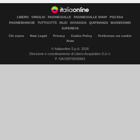
LIBERO
VIRGILIO
PAGINEGIALLE
PAGINEGIALLE SHOP
PGCASA
PAGINEBIANCHE
TUTTOCITTÀ
DILEI
SIVIAGGIA
QUIFINANZA
BUONISSIMO
SUPEREVA
Chi siamo
Note Legali
Privacy
Cookie Policy
Preferenze sui cookie
Aiuto
© Italiaonline S.p.A. 2026
Direzione e coordinamento di Libero Acquisition S.á r.l.
P. IVA 03970540963