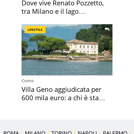
Dove vive Renato Pozzetto,
tra Milano e il lago
Maggiore
LIFESTYLE
Como
Villa Geno aggiudicata per
600 mila euro: a chi è stata
assegnata
ROMA
MILANO
TORINO
NAPOLI
PALERMO