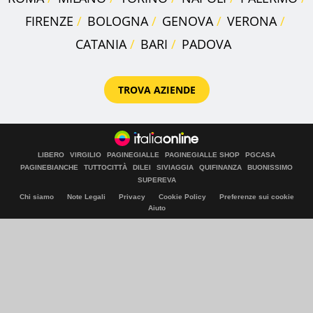
FIRENZE
BOLOGNA
GENOVA
VERONA
CATANIA
BARI
PADOVA
TROVA AZIENDE
LIBERO
VIRGILIO
PAGINEGIALLE
PAGINEGIALLE SHOP
PGCASA
PAGINEBIANCHE
TUTTOCITTÀ
DILEI
SIVIAGGIA
QUIFINANZA
BUONISSIMO
SUPEREVA
Chi siamo
Note Legali
Privacy
Cookie Policy
Preferenze sui cookie
Aiuto
© Italiaonline S.p.A. 2026
Direzione e coordinamento di Libero Acquisition S.á r.l.
P. IVA 03970540963