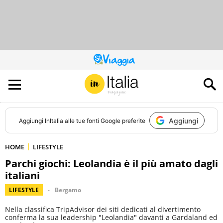
QUESTO
SITO
CONTRIBUISCE
ALL’AUDIENCE
DI
Aggiungi
Aggiungi
InItalia
alle tue fonti Google preferite
HOME
LIFESTYLE
Parchi giochi: Leolandia è il più amato dagli
italiani
LIFESTYLE
Bergamo
Nella classifica TripAdvisor dei siti dedicati al divertimento
conferma la sua leadership "Leolandia" davanti a Gardaland ed