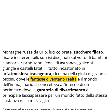
Montagne russe da urlo, luci colorate,
zucchero filato
,
risate irreferenabili, sorrisi disegnati sul volto di bambini
e ancora, riproduzioni fedeli di astronavi, galeoni,
giungle e castelli fatati, il tutto incastonato in
un’
atmosfera trasognata
, ricolma della gioia di grandi e
piccini, dove le
fantasie diventano realtà
e il mondo
dell’immaginario si concretizza all’interno di un
perimetro dove la
garanzia di divertimento
è il
principale lasciapassare per un mondo fatto della stessa
sostanza della meraviglia.
Sempre al passo coi tempi, luogo dove i ritrovati