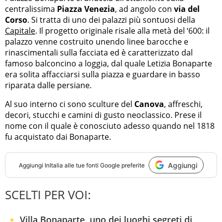
centralissima
Piazza Venezia
, ad angolo con
via del
Corso
. Si tratta di uno dei palazzi più sontuosi della
Capitale
. Il progetto originale risale alla metà del ‘600: il
palazzo venne costruito unendo linee barocche e
rinascimentali sulla facciata ed è caratterizzato dal
famoso balconcino a loggia, dal quale Letizia Bonaparte
era solita affacciarsi sulla piazza e guardare in basso
riparata dalle persiane.
Al suo interno ci sono sculture del
Canova
, affreschi,
decori, stucchi e camini di gusto neoclassico. Prese il
nome con il quale è conosciuto adesso quando nel 1818
fu acquistato dai Bonaparte.
Aggiungi
Aggiungi
InItalia
alle tue fonti Google preferite
SCELTI PER VOI:
Villa Bonaparte, uno dei luoghi segreti di