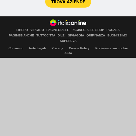
TROVA AZIENDE
LIBERO
VIRGILIO
PAGINEGIALLE
PAGINEGIALLE SHOP
PGCASA
PAGINEBIANCHE
TUTTOCITTÀ
DILEI
SIVIAGGIA
QUIFINANZA
BUONISSIMO
SUPEREVA
Chi siamo
Note Legali
Privacy
Cookie Policy
Preferenze sui cookie
Aiuto
© Italiaonline S.p.A. 2026
Direzione e coordinamento di Libero Acquisition S.á r.l.
P. IVA 03970540963