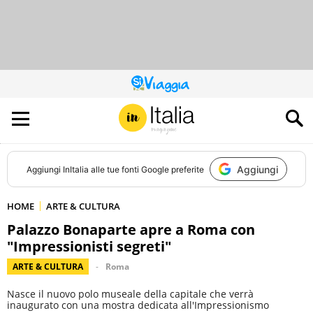
QUESTO
SITO
CONTRIBUISCE
ALL’AUDIENCE
DI
Aggiungi
Aggiungi
InItalia
alle tue fonti Google preferite
HOME
ARTE & CULTURA
Palazzo Bonaparte apre a Roma con
"Impressionisti segreti"
ARTE & CULTURA
Roma
Nasce il nuovo polo museale della capitale che verrà
inaugurato con una mostra dedicata all'Impressionismo