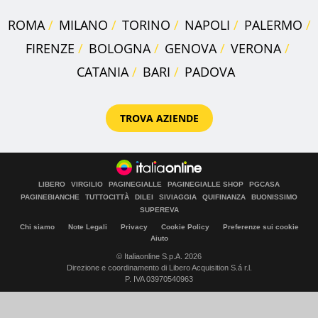
ROMA
MILANO
TORINO
NAPOLI
PALERMO
FIRENZE
BOLOGNA
GENOVA
VERONA
CATANIA
BARI
PADOVA
TROVA AZIENDE
LIBERO
VIRGILIO
PAGINEGIALLE
PAGINEGIALLE SHOP
PGCASA
PAGINEBIANCHE
TUTTOCITTÀ
DILEI
SIVIAGGIA
QUIFINANZA
BUONISSIMO
SUPEREVA
Chi siamo
Note Legali
Privacy
Cookie Policy
Preferenze sui cookie
Aiuto
© Italiaonline S.p.A. 2026
Direzione e coordinamento di Libero Acquisition S.á r.l.
P. IVA 03970540963