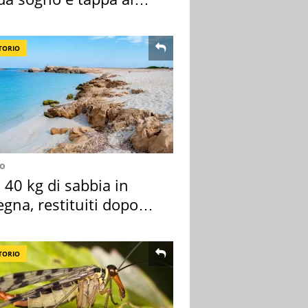
ount
TORIO
no
40 kg di sabbia in
gna, restituiti dopo
nni
TORIO