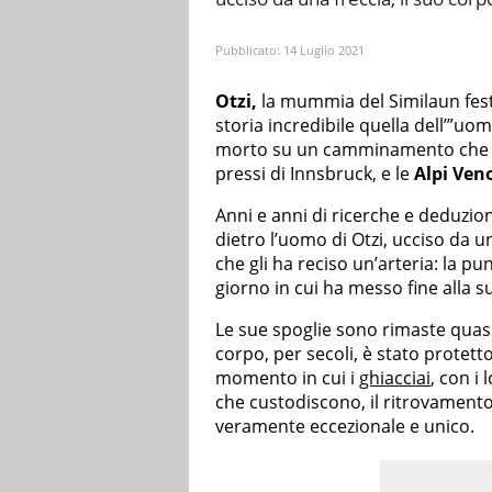
Pubblicato:
14 Luglio 2021
Otzi,
la mummia del Similaun fest
storia incredibile quella dell’”uo
morto su un camminamento che un
pressi di Innsbruck, e le
Alpi Ven
Anni e anni di ricerche e deduzion
dietro l’uomo di Otzi, ucciso da 
che gli ha reciso un’arteria: la pu
giorno in cui ha messo fine alla su
Le sue spoglie sono rimaste quasi 
corpo, per secoli, è stato protet
momento in cui i
ghiacciai
, con i
che custodiscono, il ritrovamento 
veramente eccezionale e unico.