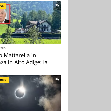
YLE
otto
o Mattarella in
za in Alto Adige: la
ion scelta
TORIO