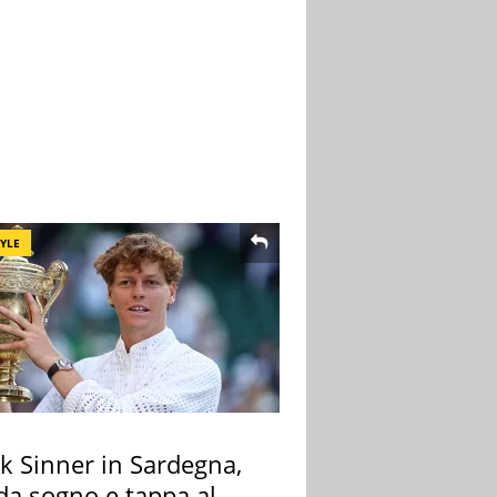
TYLE
k Sinner in Sardegna,
 da sogno e tappa al