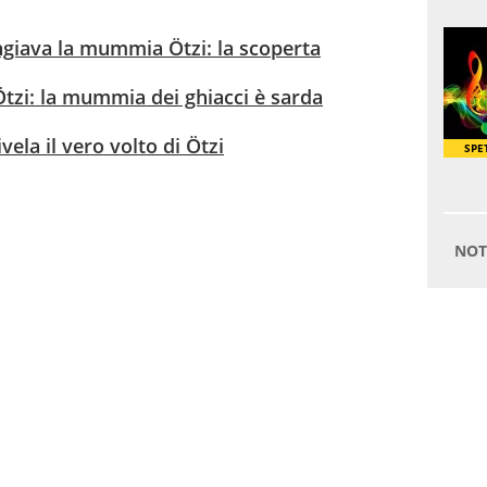
ngiava la mummia Ötzi: la scoperta
 Ötzi: la mummia dei ghiacci è sarda
ela il vero volto di Ötzi