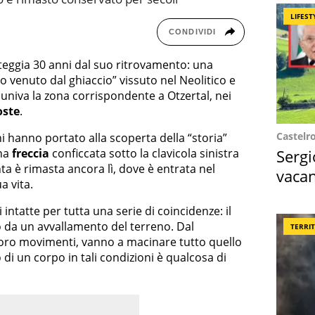
LIFEST
CONDIVIDI
eggia 30 anni dal suo ritrovamento: una
mo venuto dal ghiaccio” vissuto nel Neolitico e
iva la zona corrispondente a Otzertal, nei
oste
.
Castelr
i hanno portato alla scoperta della “storia”
Sergi
una
freccia
conficcata sotto la clavicola sinistra
nta è rimasta ancora lì, dove è entrata nel
vacan
a vita.
locat
intatte per tutta una serie di coincidenze: il
to da un avvallamento del terreno. Dal
TERRI
 loro movimenti, vanno a macinare tutto quello
di un corpo in tali condizioni è qualcosa di