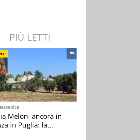
PIÙ LETTI
YLE
Messapica
ia Meloni ancora in
za in Puglia: la
ion scelta