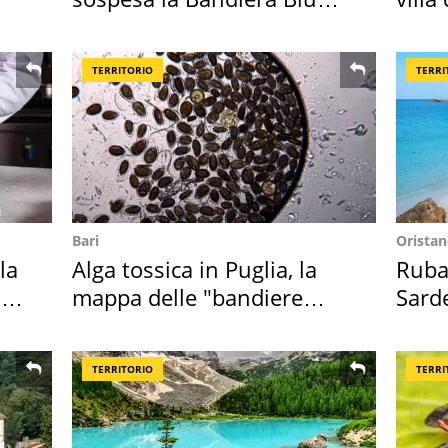
2026
disc
TERRITORIO
TERRI
Bari
Orista
la
Alga tossica in Puglia, la
Ruba 
in
mappa delle "bandiere
Sarde
rosse"
50 a
TERRITORIO
TERRI