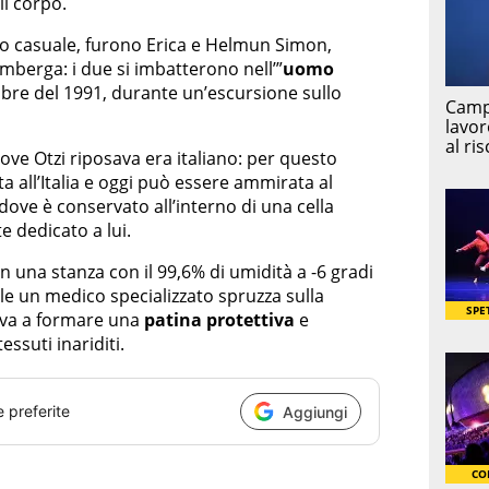
il corpo.
tto casuale, furono Erica e Helmun Simon,
mberga: i due si imbatterono nell’”
uomo
embre del 1991, durante un’escursione sullo
dove Otzi riposava era italiano: per questo
 all’Italia e oggi può essere ammirata al
 dove è conservato all’interno di una cella
e dedicato a lui.
in una stanza con il 99,6% di umidità a -6 gradi
e un medico specializzato spruzza sulla
 va a formare una
patina protettiva
e
essuti inariditi.
e preferite
Aggiungi