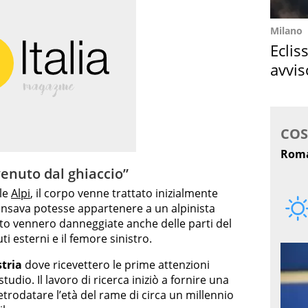
Milano
Eclis
avvis
come
 venuto dal ghiaccio”
le
Alpi
, il corpo venne trattato inizialmente
ensava potesse appartenere a un alpinista
o vennero danneggiate anche delle parti del
i esterni e il femore sinistro.
tria
dove ricevettero le prime attenzioni
udio. Il lavoro di ricerca iniziò a fornire una
etrodatare l’età del rame di circa un millennio