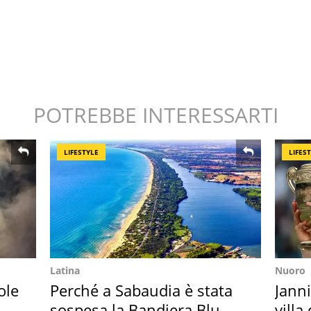
POTREBBE INTERESSARTI
LIFESTYLE
LIFES
Latina
Nuoro
ole
Perché a Sabaudia è stata
Janni
sospesa la Bandiera Blu
villa