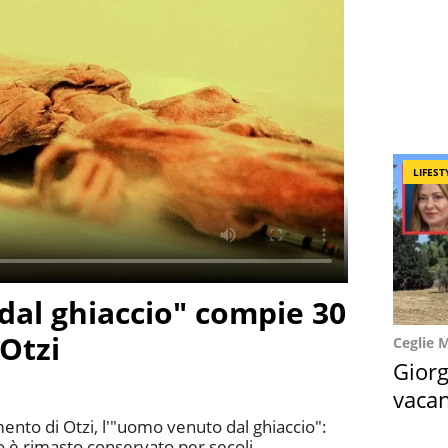
LIFEST
al ghiaccio" compie 30
 Otzi
Ceglie 
Giorg
vacan
locat
ento di Otzi, l'"uomo venuto dal ghiaccio":
po è rimasto conservato per secoli