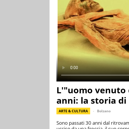
L'"uomo venuto d
anni: la storia di
ARTE & CULTURA
Bolzano
Sono passati 30 anni dal ritrovam
ucciso da una freccia, il suo cor