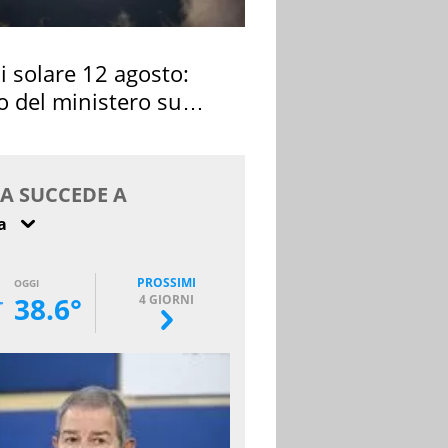
si solare 12 agosto:
o del ministero su
 osservarla